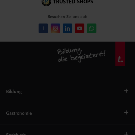
Besuchen Sie uns auf:
Bildung
VS
AHS
Gastronomie
BAFEP/BASOP
BRP
BS
Bäckerei
EWF/ZWF
Getränke