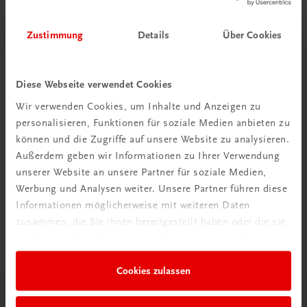
Zustimmung
Details
Über Cookies
Diese Webseite verwendet Cookies
Wir verwenden Cookies, um Inhalte und Anzeigen zu
personalisieren, Funktionen für soziale Medien anbieten zu
können und die Zugriffe auf unsere Website zu analysieren.
Außerdem geben wir Informationen zu Ihrer Verwendung
unserer Website an unsere Partner für soziale Medien,
Werbung und Analysen weiter. Unsere Partner führen diese
Sachbuch
Informationen möglicherweise mit weiteren Daten
LINZ
zusammen, die Sie ihnen bereitgestellt haben oder die sie
Reiseführer mit Kremsmünster, St. Florian und Wilhering
im Rahmen Ihrer Nutzung der Dienste gesammelt haben.
€ 32,90
Cookies zulassen