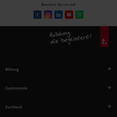
Besuchen Sie uns auf:
Bildung
VS
AHS
Gastronomie
BAFEP/BASOP
BRP
BS
Bäckerei
EWF/ZWF
Getränke
Sachbuch
FW
Hotelmanagement
Konditorei und Patisserie