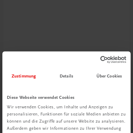
Rabattcode erhalten
Newsletter abonnieren
& Versandkosten sparen
Zustimmung
Details
Über Cookies
Jetzt anmelden
Diese Webseite verwendet Cookies
Wir verwenden Cookies, um Inhalte und Anzeigen zu
personalisieren, Funktionen für soziale Medien anbieten zu
können und die Zugriffe auf unsere Website zu analysieren.
Herzlich willkommen bei TRAUNER!
Außerdem geben wir Informationen zu Ihrer Verwendung