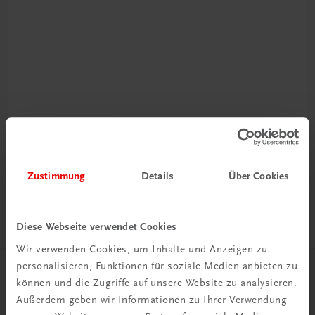
Rabattcode erhalten
Newsletter abonnieren
& Versandkosten sparen
Zustimmung
Details
Über Cookies
Jetzt anmelden
Diese Webseite verwendet Cookies
Wir verwenden Cookies, um Inhalte und Anzeigen zu
personalisieren, Funktionen für soziale Medien anbieten zu
Herzlich willkommen bei TRAUNER!
können und die Zugriffe auf unsere Website zu analysieren.
Außerdem geben wir Informationen zu Ihrer Verwendung