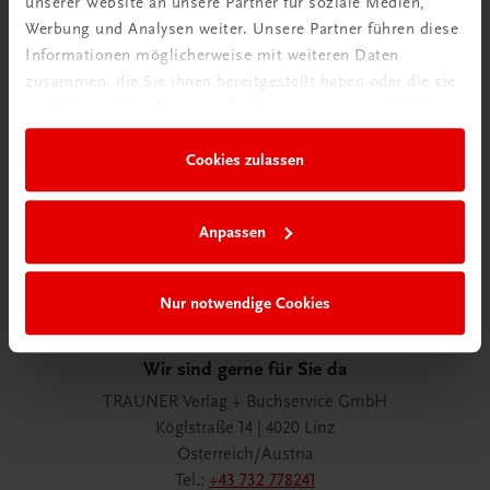
unserer Website an unsere Partner für soziale Medien,
Werbung und Analysen weiter. Unsere Partner führen diese
Informationen möglicherweise mit weiteren Daten
zusammen, die Sie ihnen bereitgestellt haben oder die sie
Wir über uns
im Rahmen Ihrer Nutzung der Dienste gesammelt haben.
Wir sind ein österreichisches Familienunternehmen mit
75 Mitarbeiterinnen und Mitarbeitern, die eines verbindet:
Cookies zulassen
Begeisterung für unsere Produkte.
mehr erfahren
Anpassen
Nur notwendige Cookies
Wir sind gerne für Sie da
TRAUNER Verlag + Buchservice GmbH
Köglstraße 14 | 4020 Linz
Österreich/Austria
Tel.:
+43 732 778241