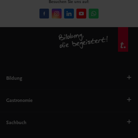
Besuchen Sie uns auf:
Bildung
VS
AHS
Gastronomie
BAFEP/BASOP
BRP
BS
Bäckerei
EWF/ZWF
Getränke
Sachbuch
FW
Hotelmanagement
Konditorei und Patisserie
Küche