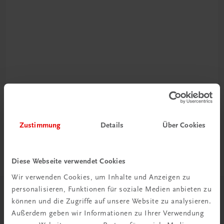
Rabattcode erhalten
Newsletter abonnieren
& Versandkosten sparen
Zustimmung
Details
Über Cookies
Jetzt anmelden
Diese Webseite verwendet Cookies
Wir verwenden Cookies, um Inhalte und Anzeigen zu
personalisieren, Funktionen für soziale Medien anbieten zu
Herzlich willkommen bei TRAUNER!
können und die Zugriffe auf unsere Website zu analysieren.
Außerdem geben wir Informationen zu Ihrer Verwendung