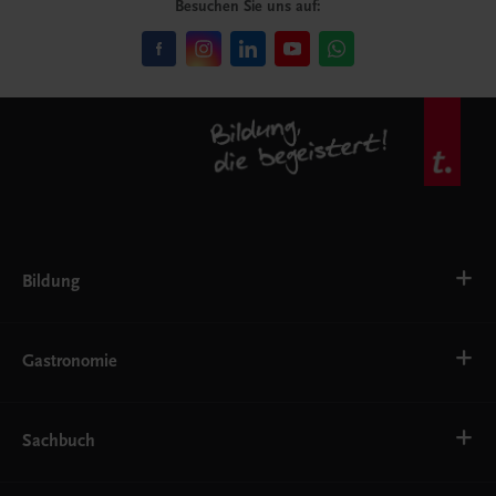
Besuchen Sie uns auf:
Bildung
VS
AHS
Gastronomie
BAFEP/BASOP
BRP
BS
Bäckerei
EWF/ZWF
Getränke
Sachbuch
FW
Hotelmanagement
Konditorei und Patisserie
Küche