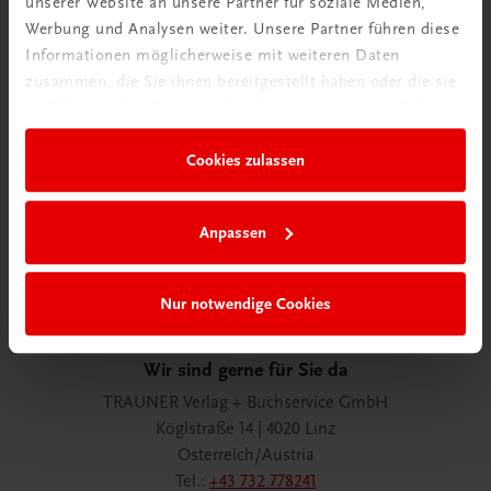
unserer Website an unsere Partner für soziale Medien,
Werbung und Analysen weiter. Unsere Partner führen diese
Informationen möglicherweise mit weiteren Daten
zusammen, die Sie ihnen bereitgestellt haben oder die sie
Wir über uns
im Rahmen Ihrer Nutzung der Dienste gesammelt haben.
Wir sind ein österreichisches Familienunternehmen mit
75 Mitarbeiterinnen und Mitarbeitern, die eines verbindet:
Cookies zulassen
Begeisterung für unsere Produkte.
mehr erfahren
Anpassen
Nur notwendige Cookies
Wir sind gerne für Sie da
TRAUNER Verlag + Buchservice GmbH
Köglstraße 14 | 4020 Linz
Österreich/Austria
Tel.:
+43 732 778241