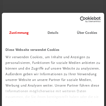
Zustimmung
Details
Über Cookies
Diese Webseite verwendet Cookies
Wir verwenden Cookies, um Inhalte und Anzeigen zu
personalisieren, Funktionen für soziale Medien anbieten zu
können und die Zugriffe auf unsere Website zu analysieren.
Außerdem geben wir Informationen zu Ihrer Verwendung
unserer Website an unsere Partner für soziale Medien,
Werbung und Analysen weiter. Unsere Partner führen diese
Informationen möglicherweise mit weiteren Daten
Sachbuch
zusammen, die Sie ihnen bereitgestellt haben oder die sie
Punkt.genau präsentieren
im Rahmen Ihrer Nutzung der Dienste gesammelt haben.
Komplexe Inhalte erfolgreich und punkt.genau präsentieren