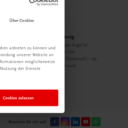
Über Cookies
Schnell und zuverlässig
Ihre Bestellung ist in der Regel in
edien anbieten zu können und
spätestens 48 Stunden bei
rwendung unserer Website an
Ihnen (innerhalb von Österreich) – ab
Informationen möglicherweise
29,00 EUR Bestellwert auch
 Nutzung der Dienste
versandkostenfrei.
mehr erfahren
Cookies zulassen
Besuchen Sie uns auf: