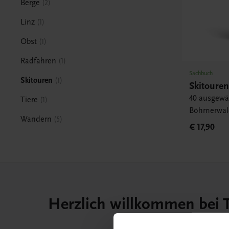
Berge
2
Linz
1
Obst
1
Radfahren
1
Sachbuch
Skitouren
1
Skitouren
40 ausgewä
Tiere
1
Böhmerwald
Wandern
5
€ 17,90
Herzlich willkommen bei