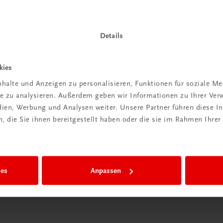
Details
Wir sind gerne für Sie da
kies
TRAUNER Verlag + Buchservice GmbH
halte und Anzeigen zu personalisieren, Funktionen für soziale M
Köglstraße 14 | 4020 Linz
ite zu analysieren. Außerdem geben wir Informationen zu Ihrer Ve
Österreich/Austria
edien, Werbung und Analysen weiter. Unsere Partner führen diese 
Tel.:
+43 732 778241
 die Sie ihnen bereitgestellt haben oder die sie im Rahmen Ihrer
Mail:
buchservice@trauner.at
WhatsApp:
+43 664 88 58 69 41
mehr erfahren
ies
Anpassen