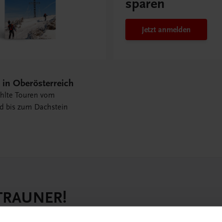
sparen
Jetzt anmelden
 in Oberösterreich
hlte Touren vom
 bis zum Dachstein
 TRAUNER!