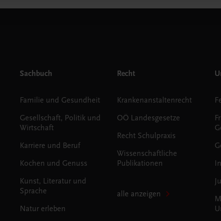
Sachbuch
Recht
Un
Familie und Gesundheit
Krankenanstaltenrecht
Gesellschaft, Politik und
OÖ Landesgesetze
F
Wirtschaft
G
Recht Schulpraxis
Karriere und Beruf
G
Wissenschaftliche
Kochen und Genuss
Publikationen
I
Kunst, Literatur und
J
Sprache
alle anzeigen
M
Natur erleben
U