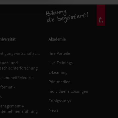
iversität
Akademie
Fertigungswirtschaft/Logistik
Ihre Vorteile
rauen- und
Live-Trainings
eschlechterforschung
E-Learning
esundheit/Medizin
Printmedien
nformatik
Individuelle Lösungen
us
Erfolgsstorys
anagement +
News
nternehmensführung