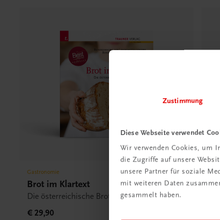
Zustimmung
Diese Webseite verwendet Coo
Wir verwenden Cookies, um In
die Zugriffe auf unsere Webs
unsere Partner für soziale M
Gastronomie
Gas
Brot im Klartext
Br
mit weiteren Daten zusammen,
gesammelt haben.
Die österreichische Brotansprache
€ 4
€ 29,90