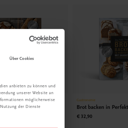
Über Cookies
edien anbieten zu können und
rwendung unserer Website an
Informationen möglicherweise
Gastronomie
in Perfektion mit Hefe
Brot backen in Perfek
 Nutzung der Dienste
gebnisse statt Experimente
€ 32,90