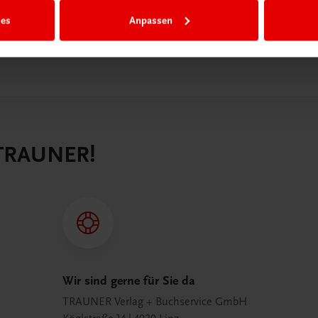
ies
Anpassen
 TRAUNER!
Wir sind gerne für Sie da
TRAUNER Verlag + Buchservice GmbH