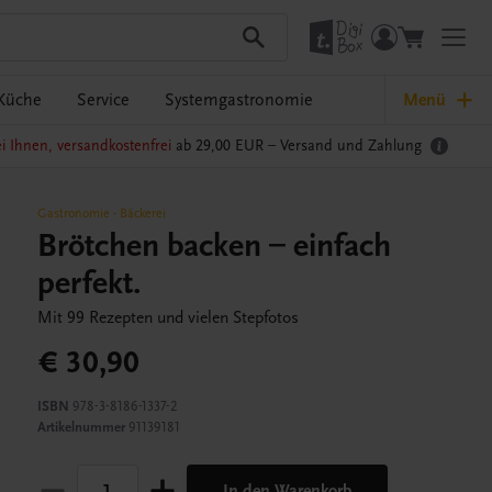
Küche
Service
Systemgastronomie
Menü
i Ihnen, versandkostenfrei
ab 29,00 EUR –
Versand und Zahlung
Gastronomie
-
Bäckerei
Brötchen backen – einfach
perfekt.
Mit 99 Rezepten und vielen Stepfotos
€ 30,90
ISBN
978-3-8186-1337-2
Artikelnummer
91139181
In den Warenkorb