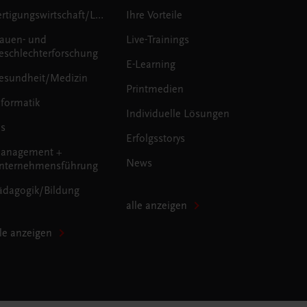
Fertigungswirtschaft/Logistik
Ihre Vorteile
rauen- und
Live-Trainings
eschlechterforschung
E-Learning
esundheit/Medizin
Printmedien
nformatik
Individuelle Lösungen
us
Erfolgsstorys
anagement +
News
nternehmensführung
ädagogik/Bildung
alle anzeigen
lle anzeigen