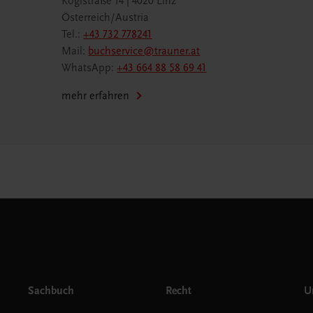
Köglstraße 14 | 4020 Linz
Österreich/Austria
Tel.:
+43 732 778241
Mail:
buchservice@trauner.at
WhatsApp:
+43 664 88 58 69 41
mehr erfahren
Sachbuch
Recht
Un