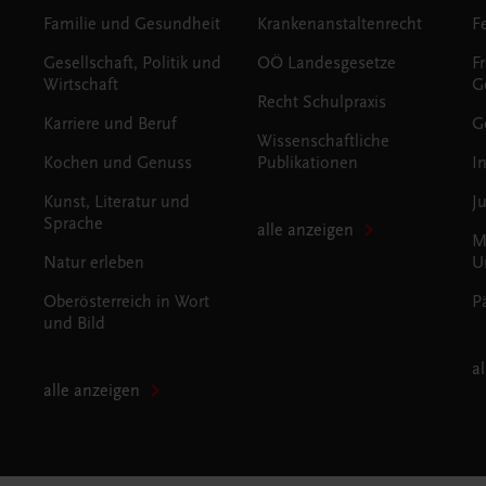
Familie und Gesundheit
Krankenanstaltenrecht
Gesellschaft, Politik und
OÖ Landesgesetze
F
Wirtschaft
G
Recht Schulpraxis
Karriere und Beruf
G
Wissenschaftliche
Kochen und Genuss
Publikationen
I
Kunst, Literatur und
J
Sprache
alle anzeigen
M
Natur erleben
U
Oberösterreich in Wort
P
und Bild
a
alle anzeigen