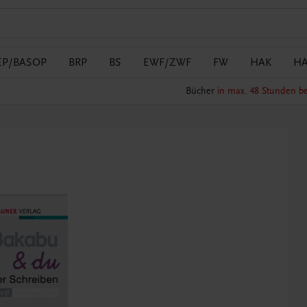
EP/BASOP
BRP
BS
EWF/ZWF
FW
HAK
H
Bücher
in max. 48 Stunden be