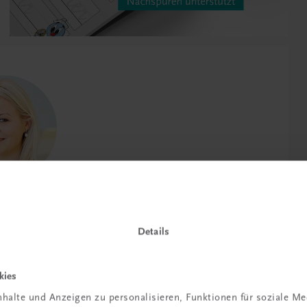
können Kinder Inhalte beGREIFEN!
auf einen bewegten, selbsttätigen
Details
richt.
kies
halte und Anzeigen zu personalisieren, Funktionen für soziale M
dtner (Autorin)