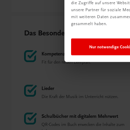
die Zugriffe auf unsere Webs
unsere Partner für soziale M
mit weiteren Daten zusammen,
gesammelt haben.
Das Besondere auf einen Blick
Nur notwendige Cook
Kompetenzorientiert
Fit für den neuen Lehrplan.
Lieder
Die Kraft der Musik im Unterricht nützen.
Schulbücher mit digitalem Mehrwert
QR-Codes im Buch erwecken die Inhalte zum