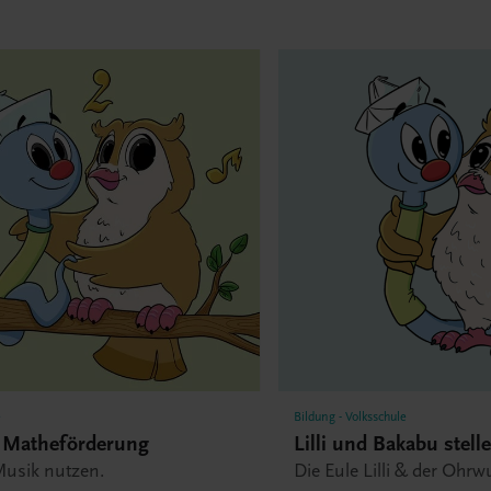
e
Bildung - Volksschule
 Matheförderung
Lilli und Bakabu stell
 Musik nutzen.
Die Eule Lilli & der Oh