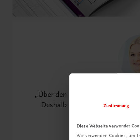
Über den Körper und Bewegung 
Deshalb legen wir großen Wert 
Zustimmung
Unter
Diese Webseite verwendet Coo
Wir verwenden Cookies, um In
Marlene Lin