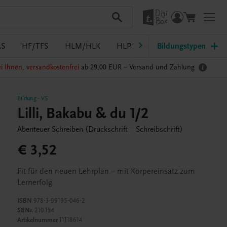
AS
HF/TFS
HLM/HLK
HLPS/FSB
Bildungstypen
HLT/Kolleg
i Ihnen, versandkostenfrei
ab 29,00 EUR –
Versand und Zahlung
Bildung
-
VS
Lilli, Bakabu & du 1/2
Abenteuer Schreiben (Druckschrift – Schreibschrift)
€ 3,52
Fit für den neuen Lehrplan – mit Körpereinsatz zum
Lernerfolg
ISBN
978-3-99195-046-2
SBNr.
210.154
Artikelnummer
11118614