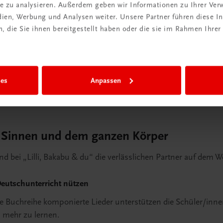
ite zu analysieren. Außerdem geben wir Informationen zu Ihrer Ve
edien, Werbung und Analysen weiter. Unsere Partner führen diese 
 die Sie ihnen bereitgestellt haben oder die sie im Rahmen Ihrer
 übersichtliche Lillipläne (Wochenpläne) für den offenen 
ies
Anpassen
n Sinnen und dem ganzen Körper
 bei „Lilli, Bakabu & du“ die verlässlichen Partner auf dem W
Deutschunterricht nützen
ive Buchreihe komponierte Lieder unterstützen die Schüler/inn
 mehr zu lernen.