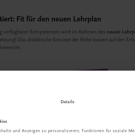
ert: Fit für den neuen Lehrplan
tig verfügbarer Kompetenzen wird im Rahmen des
neuen Lehrp
setzung! Das didaktische Konzept der Reihe basiert auf den Erfol
nterricht.
Details
kies
halte und Anzeigen zu personalisieren, Funktionen für soziale M