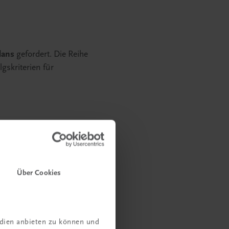
lans
gefordert. Die Reihe
gskriterien für
Über Cookies
edien anbieten zu können und