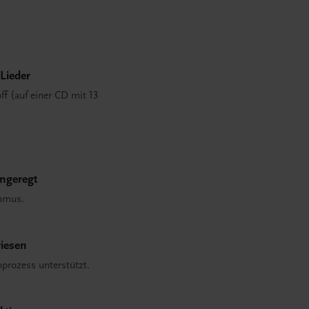
Lieder
ff (auf einer CD mit 13
angeregt
hmus.
wiesen
nprozess unterstützt.