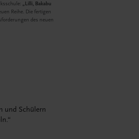
lksschule:
„Lilli, Bakabu
uen Reihe. Die fertigen
usforderungen des neuen
en und Schülern
ln.