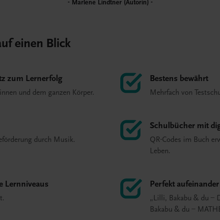
Marlene Lindtner (Autorin)
uf einen Blick
tz zum Lernerfolg
Bestens bewährt
Sinnen und dem ganzen Körper.
Mehrfach von Testschu
Schulbücher mit di
eförderung durch Musik.
QR-Codes im Buch erw
Leben.
e Lernniveaus
Perfekt aufeinande
t.
„Lilli, Bakabu & du –
Bakabu & du – MATH