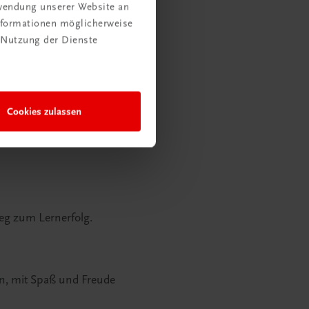
rwendung unserer Website an
Informationen möglicherweise
 Nutzung der Dienste
Unterricht
Kompetenzauszeichnung un
Cookies zulassen
eg zum Lernerfolg.
en, mit Spaß und Freude