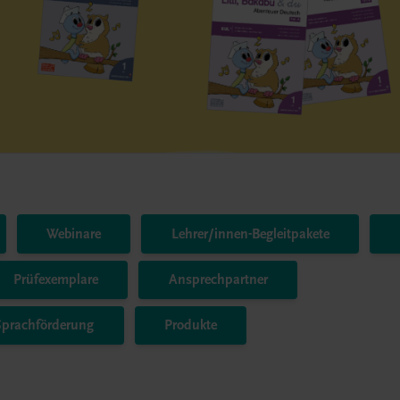
Webinare
Lehrer/innen-Begleitpakete
Prüfexemplare
Ansprechpartner
Sprachförderung
Produkte