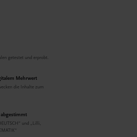
len getestet und erprobt.
gitalem Mehrwert
ecken die Inhalte zum
r abgestimmt
 DEUTSCH“ und „Lilli,
EMATIK“