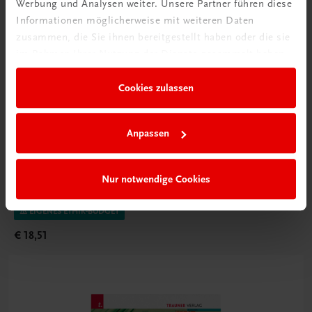
Werbung und Analysen weiter. Unsere Partner führen diese
Informationen möglicherweise mit weiteren Daten
zusammen, die Sie ihnen bereitgestellt haben oder die sie
im Rahmen Ihrer Nutzung der Dienste gesammelt haben.
Cookies zulassen
Anpassen
Bildung
Vielfalt (er)leben 3 – Ethik 7 AHS
Ethik für die Oberstufe
Nur notwendige Cookies
TRAUNER-DigiBox
⚠️ EIGENES ETHIK-BUDGET
€ 18,51