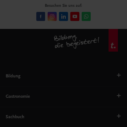
Besuchen Sie uns auf:
Bildung
VS
AHS
Gastronomie
BAFEP/BASOP
BRP
BS
Bäckerei
EWF/ZWF
Getränke
Sachbuch
FW
Hotelmanagement
Konditorei und Patisserie