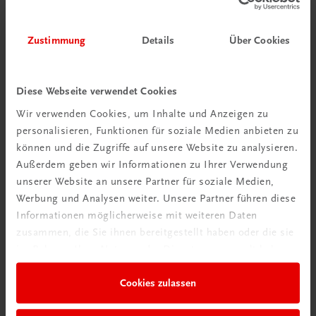
€ 15,00
Zustimmung
Details
Über Cookies
Diese Webseite verwendet Cookies
Gut zu wissen
Wir verwenden Cookies, um Inhalte und Anzeigen zu
personalisieren, Funktionen für soziale Medien anbieten zu
können und die Zugriffe auf unsere Website zu analysieren.
Außerdem geben wir Informationen zu Ihrer Verwendung
unserer Website an unsere Partner für soziale Medien,
Werbung und Analysen weiter. Unsere Partner führen diese
Informationen möglicherweise mit weiteren Daten
zusammen, die Sie ihnen bereitgestellt haben oder die sie
im Rahmen Ihrer Nutzung der Dienste gesammelt haben.
Ratgeber Schulpraxis
Cookies zulassen
Wie mit KI im Unterricht
umgehen?