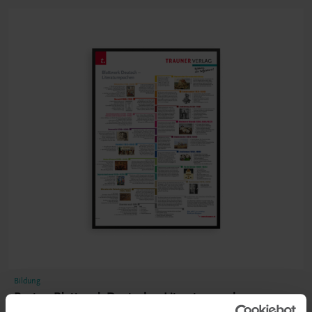
Bildung
Poster: Blattwerk Deutsch – Literaturepochen