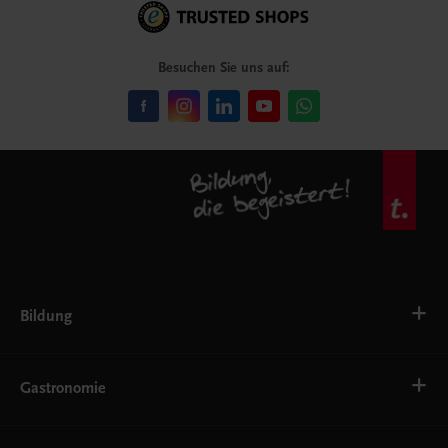
Besuchen Sie uns auf:
Bildung
VS
AHS
Gastronomie
BAFEP/BASOP
BRP
BS
Bäckerei