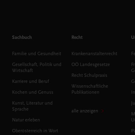
Sachbuch
Recht
Un
Familie und Gesundheit
Krankenanstaltenrecht
Gesellschaft, Politik und
OÖ Landesgesetze
F
Wirtschaft
G
Recht Schulpraxis
Karriere und Beruf
G
Wissenschaftliche
Kochen und Genuss
Publikationen
I
Kunst, Literatur und
J
Sprache
alle anzeigen
M
Natur erleben
U
Oberösterreich in Wort
P