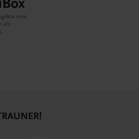
iBox
igiBox eine
n als
n.
 TRAUNER!