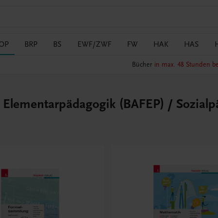
OP
BRP
BS
EWF/ZWF
FW
HAK
HAS
Bücher
in max. 48 Stunden be
r Elementarpädagogik (BAFEP) / Sozial