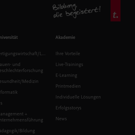
iversität
Akademie
Fertigungswirtschaft/Logistik
Ihre Vorteile
rauen- und
Live-Trainings
eschlechterforschung
E-Learning
esundheit/Medizin
Printmedien
nformatik
Individuelle Lösungen
us
Erfolgsstorys
anagement +
News
nternehmensführung
ädagogik/Bildung