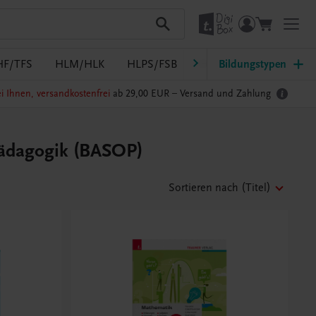
HF/TFS
HLM/HLK
HLPS/FSB
HLT/Kolleg
Bildungstypen
HLW
i Ihnen, versandkostenfrei
ab 29,00 EUR –
Versand und Zahlung
pädagogik (BASOP)
Sortieren nach
(Titel)