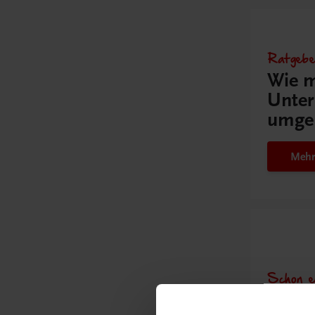
Ratgebe
Wie m
Unter
umge
Mehr
Schon e
Ratge