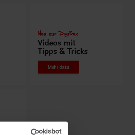
Neu zur DigiBox
Videos mit
Tipps & Tricks
Mehr dazu