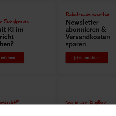
Rabattcode erhalten
r Schulpraxis
Newsletter
it KI im
abonnieren &
richt
Versandkosten
hen?
sparen
 erfahren
Jetzt anmelden
ntdeckt?
Neu in der DigiBox
ber
Das „Digitale