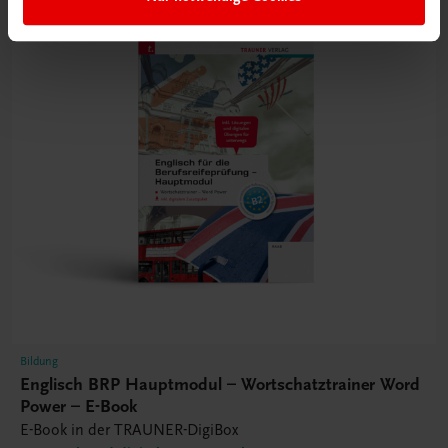
Bildung
Englisch BRP Hauptmodul – Wortschatztrainer Word
Power – E-Book
E-Book in der TRAUNER-DigiBox