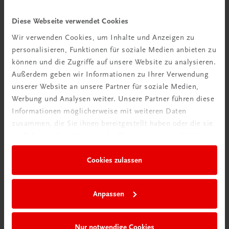
Diese Webseite verwendet Cookies
Wir verwenden Cookies, um Inhalte und Anzeigen zu
personalisieren, Funktionen für soziale Medien anbieten zu
können und die Zugriffe auf unsere Website zu analysieren.
Außerdem geben wir Informationen zu Ihrer Verwendung
unserer Website an unsere Partner für soziale Medien,
Werbung und Analysen weiter. Unsere Partner führen diese
Informationen möglicherweise mit weiteren Daten
zusammen, die Sie ihnen bereitgestellt haben oder die sie
im Rahmen Ihrer Nutzung der Dienste gesammelt haben.
Bildung
Englisch BRP Basismodul – Workbook – E-Book
Cookies zulassen
E-Book in der TRAUNER-DigiBox
E-Book und digitales Zusatzpaket
Anpassen
€ 9,95
Nur notwendige Cookies