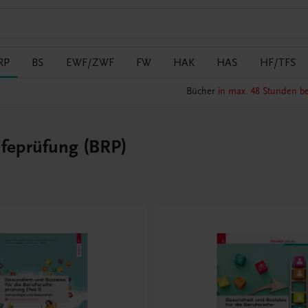
RP
BS
EWF/ZWF
FW
HAK
HAS
HF/TFS
Bücher
in max. 48 Stunden be
ifeprüfung (BRP)