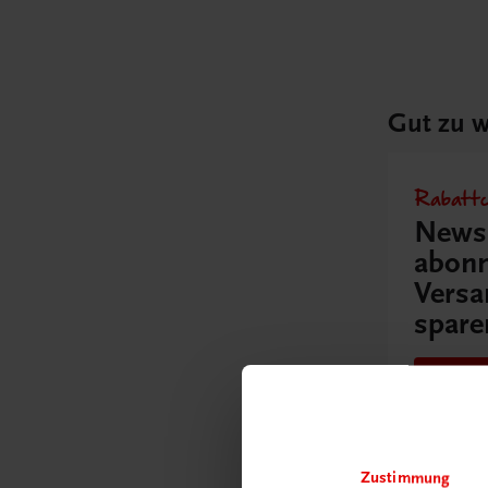
Gut zu w
Rabattc
Newsl
abonn
Versa
spare
Jetz
Zustimmung