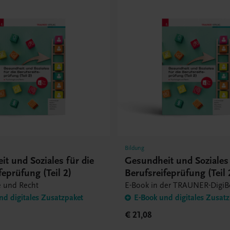
Bildung
t und Soziales für die
Gesundheit und Soziales 
feprüfung (Teil 2)
Berufsreifeprüfung (Teil 
Psychologie und Recht –
e und Recht
E-Book in der TRAUNER-DigiB
nd digitales Zusatzpaket
E-Book und digitales Zusat
€ 21,08