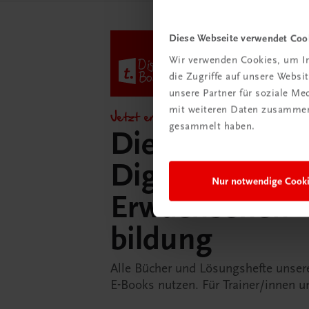
Diese Webseite verwendet Coo
Wir verwenden Cookies, um In
die Zugriffe auf unsere Webs
unsere Partner für soziale M
mit weiteren Daten zusammen,
Jetzt entdecken!
gesammelt haben.
Die TRAUNER
DigiBox für di
Nur notwendige Cook
Erwachsenen­
bildung
Alle Bücher und Lösungshefte unsere
E-Books nutzen. Für Trainer/innen u