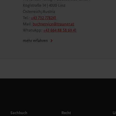
Köglstraße 14 | 4020 Linz
Österreich/Austria
Tel.:
+43 732 778241
Mail:
buchservice@trauner.at
WhatsApp:
+43 664 88 58 69 41
mehr erfahren
Sachbuch
Recht
Un