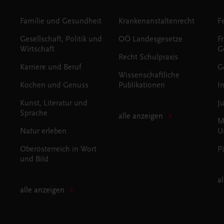
Familie und Gesundheit
Krankenanstaltenrecht
Gesellschaft, Politik und
OÖ Landesgesetze
F
Wirtschaft
G
Recht Schulpraxis
Karriere und Beruf
G
Wissenschaftliche
Kochen und Genuss
Publikationen
I
Kunst, Literatur und
J
Sprache
alle anzeigen
M
Natur erleben
U
Oberösterreich in Wort
P
und Bild
a
alle anzeigen