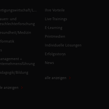
Fertigungswirtschaft/Logistik
Ihre Vorteile
rauen- und
Live-Trainings
eschlechterforschung
E-Learning
esundheit/Medizin
Printmedien
nformatik
Individuelle Lösungen
us
Erfolgsstorys
anagement +
News
nternehmensführung
ädagogik/Bildung
alle anzeigen
lle anzeigen