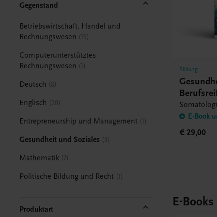
Gegenstand
Betriebswirtschaft, Handel und
Rechnungswesen
19
Computerunterstütztes
Rechnungswesen
1
Bildung
Gesundhei
Deutsch
8
Berufsrei
Englisch
20
Somatologi
E-Book u
Entrepreneurship und Management
1
€ 29,00
Gesundheit und Soziales
3
Mathematik
7
Politische Bildung und Recht
1
E-Books
Produktart