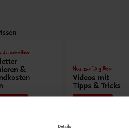
issen
ode erhalten
etter
Neu zur DigiBox
ieren &
ndkosten
Videos mit
n
Tipps & Tricks
t anmelden
Mehr dazu
Details