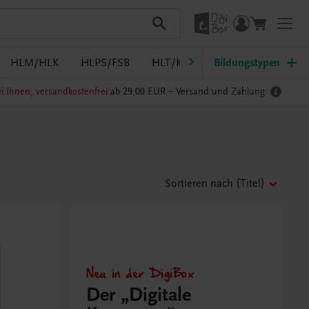
HLM/HLK
HLPS/FSB
HLT/Kolleg
Bildungstypen
HLW
HTL/FS
i Ihnen, versandkostenfrei
ab 29,00 EUR –
Versand und Zahlung
Sortieren nach
(Titel)
Neu in der DigiBox
Der „Digitale