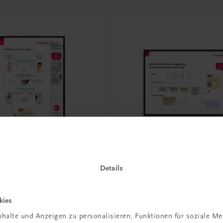
Bildung
Details
Abwicklung des
Poster: Schritt für Schrit
ages
erfolgreichen Einnahmen
Ausgaben-Rechnung
kies
€ 15,00
halte und Anzeigen zu personalisieren, Funktionen für soziale M