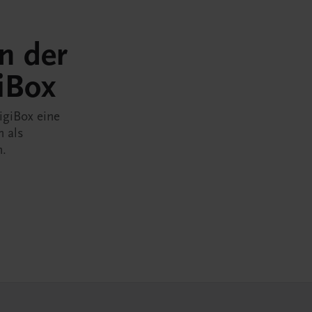
in der
iBox
igiBox eine
n als
n.