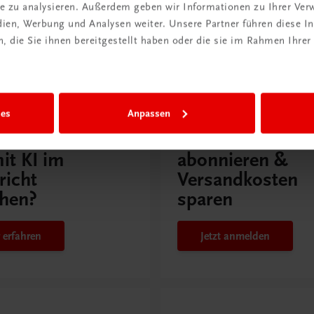
ite zu analysieren. Außerdem geben wir Informationen zu Ihrer Ve
edien, Werbung und Analysen weiter. Unsere Partner führen diese 
 die Sie ihnen bereitgestellt haben oder die sie im Rahmen Ihrer
issen
ies
Anpassen
Rabattcode erhalten
r Schulpraxis
Newsletter
it KI im
abonnieren &
richt
Versandkosten
hen?
sparen
 erfahren
Jetzt anmelden