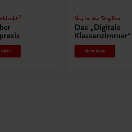
ntdeckt?
Neu in der DigiBox
ber
Das „Digitale
praxis
Klassenzimmer“
 dazu
Mehr dazu