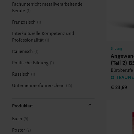
Fachunterricht metallverarbeitende
Berufe
1
Französisch
1
Interkulturelle Kompetenz und
Professionalität
1
Bildung
Italienisch
1
Angewand
(Teil 2) B
Politische Bildung
1
Büroberufe
Russisch
1
TRAUNER
Unternehmerführerschein
15
€ 23,69
Produktart
Buch
9
Poster
2