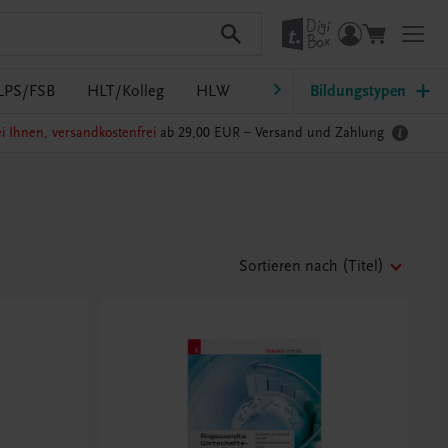
LPS/FSB
HLT/Kolleg
HLW
HTL/FS
Bildungstypen
LW/LWBF
i Ihnen, versandkostenfrei
ab 29,00 EUR –
Versand und Zahlung
Sortieren nach
(Titel)