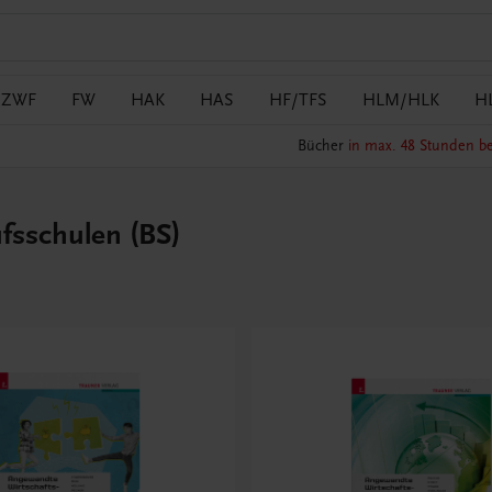
/ZWF
FW
HAK
HAS
HF/TFS
HLM/HLK
H
Bücher
in max. 48 Stunden be
fsschulen (BS)