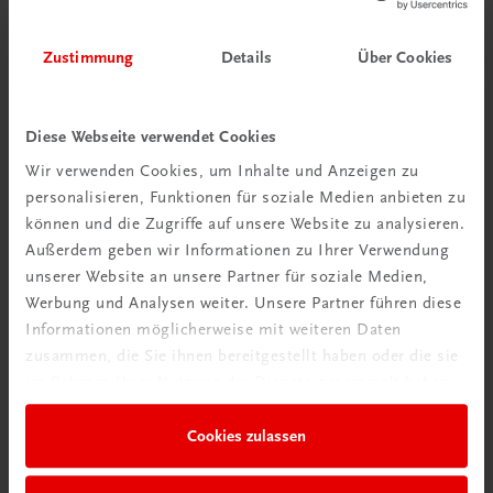
Zustimmung
Details
Über Cookies
Diese Webseite verwendet Cookies
Wir verwenden Cookies, um Inhalte und Anzeigen zu
personalisieren, Funktionen für soziale Medien anbieten zu
Schon entdeckt?
können und die Zugriffe auf unsere Website zu analysieren.
Ratgeber Schulpraxis
Außerdem geben wir Informationen zu Ihrer Verwendung
unserer Website an unsere Partner für soziale Medien,
Mehr dazu
Werbung und Analysen weiter. Unsere Partner führen diese
Informationen möglicherweise mit weiteren Daten
zusammen, die Sie ihnen bereitgestellt haben oder die sie
im Rahmen Ihrer Nutzung der Dienste gesammelt haben.
Cookies zulassen