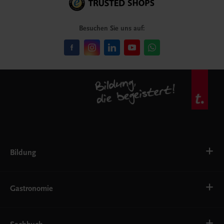
Besuchen Sie uns auf:
Bildung
VS
AHS
Gastronomie
BAFEP/BASOP
BRP
BS
Bäckerei
EWF/ZWF