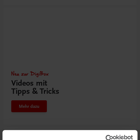
Neu zur DigiBox
Videos mit
Tipps & Tricks
Mehr dazu