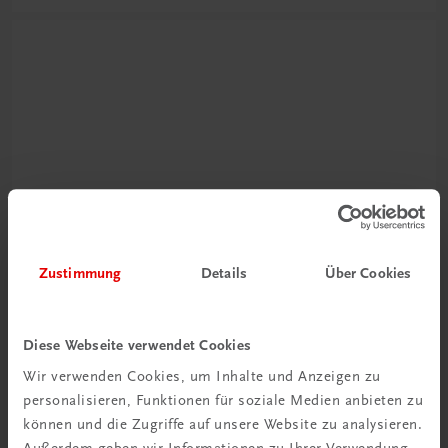
Neu zur DigiBox
Videos mit
Zustimmung
Details
Über Cookies
Tipps & Tricks
Mehr dazu
Diese Webseite verwendet Cookies
Wir verwenden Cookies, um Inhalte und Anzeigen zu
personalisieren, Funktionen für soziale Medien anbieten zu
können und die Zugriffe auf unsere Website zu analysieren.