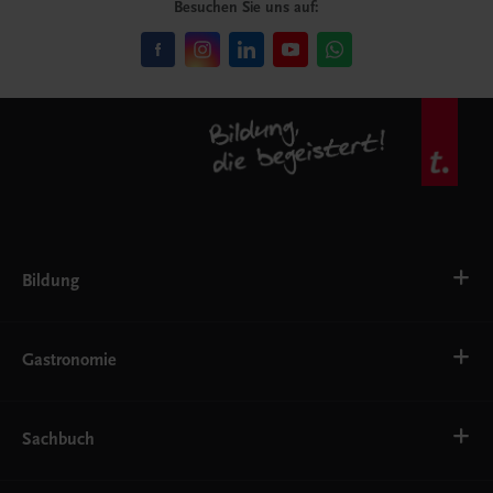
Besuchen Sie uns auf:
Bildung
VS
AHS
Gastronomie
BAFEP/BASOP
BRP
BS
Bäckerei
EWF/ZWF
Getränke
Sachbuch
FW
Hotelmanagement
Konditorei und Patisserie
Küche