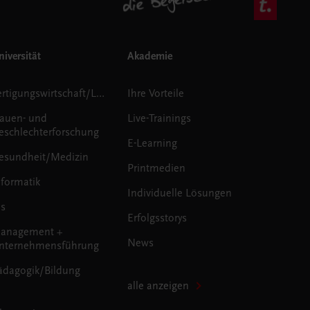
iversität
Akademie
Fertigungswirtschaft/Logistik
Ihre Vorteile
rauen- und
Live-Trainings
eschlechterforschung
E-Learning
esundheit/Medizin
Printmedien
nformatik
Individuelle Lösungen
us
Erfolgsstorys
anagement +
News
nternehmensführung
ädagogik/Bildung
alle anzeigen