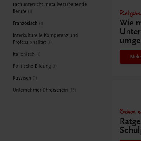
Fachunterricht metallverarbeitende
Ratgebe
Berufe
1
Wie m
Französisch
1
Unter
Interkulturelle Kompetenz und
umge
Professionalität
1
Italienisch
1
Mehr
Politische Bildung
1
Russisch
1
Unternehmerführerschein
15
Schon e
Ratge
Schul