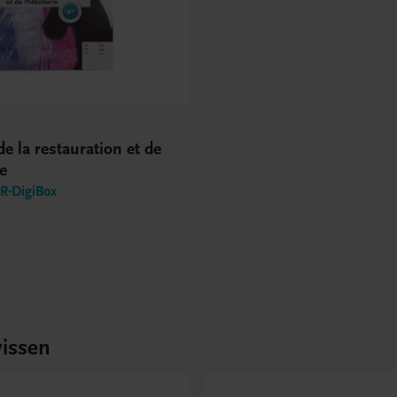
de la restauration et de
ie
-DigiBox
issen