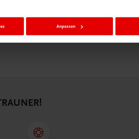
igiBox eine
n als
n.
ies
Anpassen
 TRAUNER!