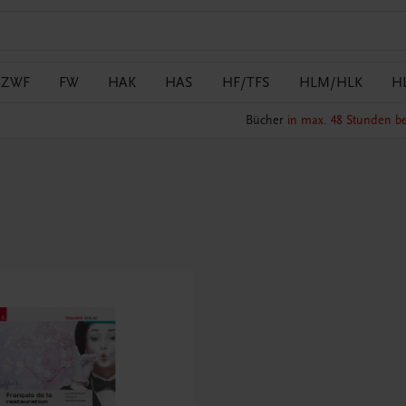
/ZWF
FW
HAK
HAS
HF/TFS
HLM/HLK
H
Bücher
in max. 48 Stunden be