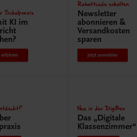
Rabattcode erhalten
r Schulpraxis
Newsletter
it KI im
abonnieren &
richt
Versandkosten
hen?
sparen
 erfahren
Jetzt anmelden
ntdeckt?
Neu in der DigiBox
ber
Das „Digitale
praxis
Klassenzimmer“