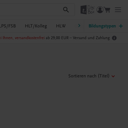
LPS/FSB
HLT/Kolleg
HLW
HTL/FS
Bildungstypen
LW/LWBF
i Ihnen, versandkostenfrei
ab 29,00 EUR –
Versand und Zahlung
Sortieren nach
(Titel)