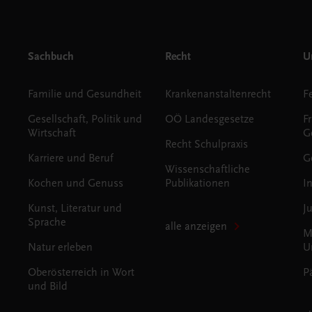
Sachbuch
Recht
Un
Familie und Gesundheit
Krankenanstaltenrecht
Gesellschaft, Politik und
OÖ Landesgesetze
F
Wirtschaft
G
Recht Schulpraxis
Karriere und Beruf
G
Wissenschaftliche
Kochen und Genuss
Publikationen
I
Kunst, Literatur und
J
Sprache
alle anzeigen
M
Natur erleben
U
Oberösterreich in Wort
P
und Bild