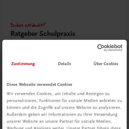
Schon entdeckt?
Ratgeber Schulpraxis
Mehr dazu
Zustimmung
Details
Über Cookies
Diese Webseite verwendet Cookies
Wir verwenden Cookies, um Inhalte und Anzeigen zu
personalisieren, Funktionen für soziale Medien anbieten zu
können und die Zugriffe auf unsere Website zu analysieren.
Außerdem geben wir Informationen zu Ihrer Verwendung
unserer Website an unsere Partner für soziale Medien,
Neu in der DigiBox
Werbung und Analysen weiter. Unsere Partner führen diese