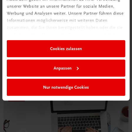
unserer Website an unsere Partner für soziale Medien,
Werbung und Analysen weiter. Unsere Partner führen diese
Informationen möglicherweise mit weiteren Daten
Neu in der DigiBox
zusammen, die Sie ihnen bereitgestellt haben oder die sie
Das „Digitale
im Rahmen Ihrer Nutzung der Dienste gesammelt haben.
Klassenzimmer“
Cookies zulassen
Mehr dazu
Anpassen
Nur notwendige Cookies