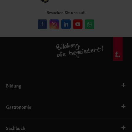
Besuchen Sie uns auf:
Bildung
VS
AHS
Gastronomie
BAFEP/BASOP
BRP
BS
Bäckerei
EWF/ZWF
Getränke
Sachbuch
FW