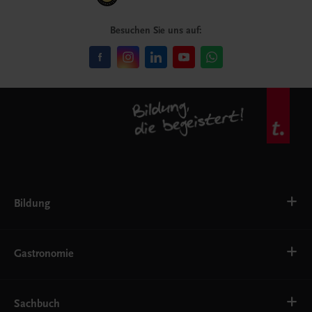
Besuchen Sie uns auf:
Bildung
VS
AHS
Gastronomie
BAFEP/BASOP
BRP
BS
Bäckerei
EWF/ZWF
Getränke
Sachbuch
FW