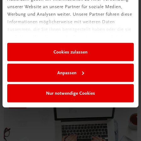
unserer Website an unsere Partner für soziale Medien,
Werbung und Analysen weiter. Unsere Partner führen diese
Informationen möglicherweise mit weiteren Daten
Neu in der DigiBox
zusammen, die Sie ihnen bereitgestellt haben oder die sie
Das „Digitale
im Rahmen Ihrer Nutzung der Dienste gesammelt haben.
Klassenzimmer“
Cookies zulassen
Mehr dazu
Anpassen
Nur notwendige Cookies