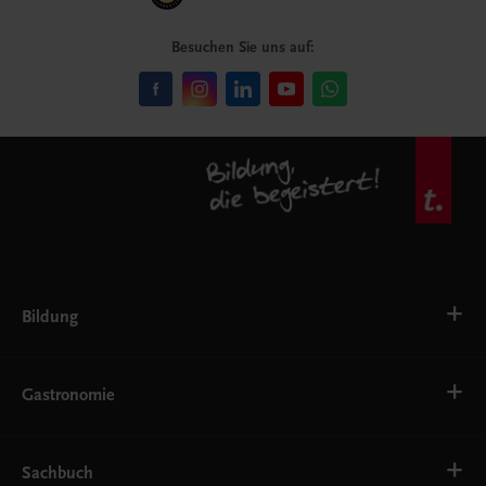
Besuchen Sie uns auf:
Bildung
VS
AHS
Gastronomie
BAFEP/BASOP
BRP
BS
Bäckerei
EWF/ZWF
Getränke
Sachbuch
FW