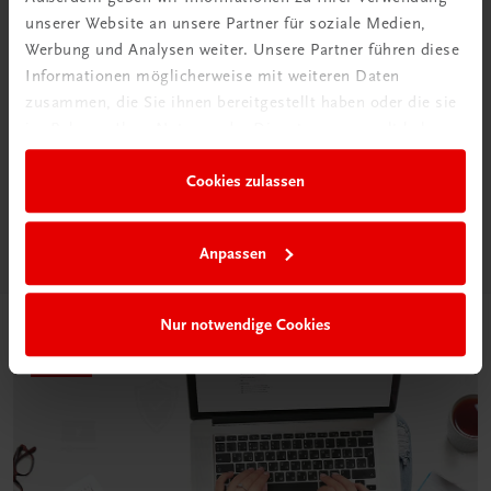
unserer Website an unsere Partner für soziale Medien,
Werbung und Analysen weiter. Unsere Partner führen diese
Informationen möglicherweise mit weiteren Daten
Neu in der DigiBox
zusammen, die Sie ihnen bereitgestellt haben oder die sie
Das „Digitale
im Rahmen Ihrer Nutzung der Dienste gesammelt haben.
Klassenzimmer“
Cookies zulassen
Mehr dazu
Anpassen
Nur notwendige Cookies