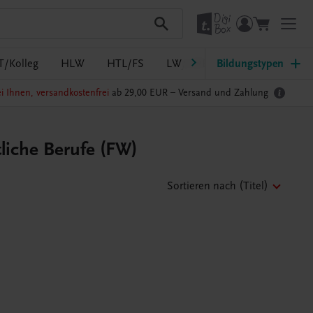
T/Kolleg
HLW
HTL/FS
LW/LWBF
Bildungstypen
MS/ASO
Pf
i Ihnen, versandkostenfrei
ab 29,00 EUR –
Versand und Zahlung
tliche Berufe (FW)
Sortieren nach
(Titel)