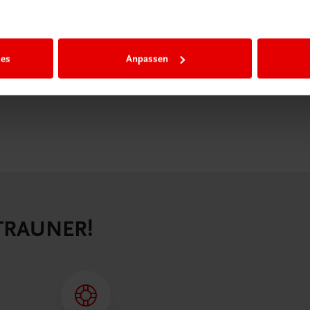
igiBox eine
n als
n.
ies
Anpassen
 TRAUNER!