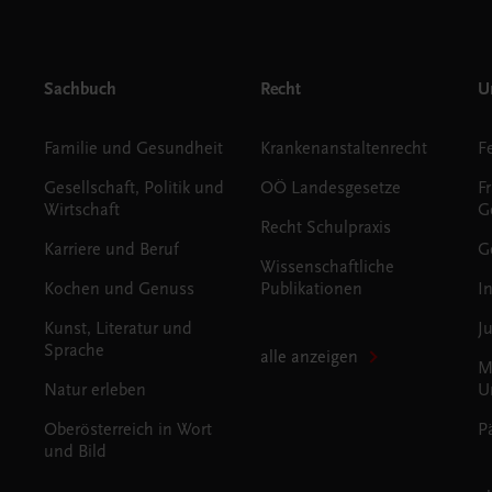
Sachbuch
Recht
Un
Familie und Gesundheit
Krankenanstaltenrecht
Gesellschaft, Politik und
OÖ Landesgesetze
F
Wirtschaft
G
Recht Schulpraxis
Karriere und Beruf
G
Wissenschaftliche
Kochen und Genuss
Publikationen
I
Kunst, Literatur und
J
Sprache
alle anzeigen
M
Natur erleben
U
Oberösterreich in Wort
P
und Bild