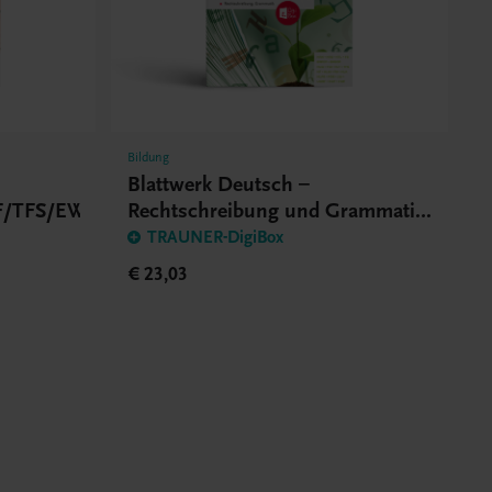
Bildung
Blattwerk Deutsch –
F/TFS/EWF/ZWF
Rechtschreibung und Grammatik
BHS/BMS
TRAUNER-DigiBox
€ 23,03