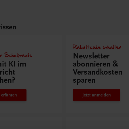
issen
Rabattcode erhalten
r Schulpraxis
Newsletter
it KI im
abonnieren &
richt
Versandkosten
hen?
sparen
 erfahren
Jetzt anmelden