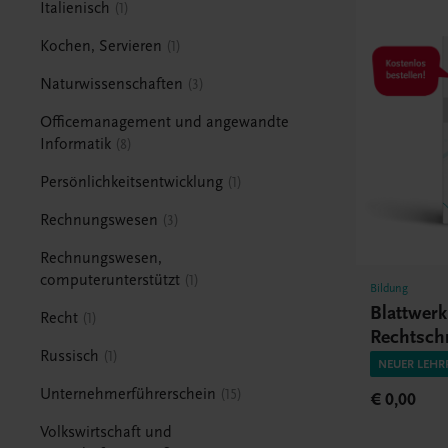
Italienisch
1
Kochen, Servieren
1
Naturwissenschaften
3
Officemanagement und angewandte
Informatik
8
Persönlichkeitsentwicklung
1
Rechnungswesen
3
Rechnungswesen,
computerunterstützt
1
Bildung
Blattwer
Recht
1
Rechtsch
Russisch
1
HAK/HA
NEUER LEHR
Unternehmerführerschein
15
€ 0,00
Volkswirtschaft und