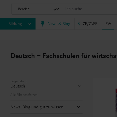
AHS
Bildung
BAFEP/BASOP
News & Blog
BRP
BS
EWF/ZWF
FW
Deutsch – Fachschulen für wirtscha
Gegenstand
Deutsch
Alle Filter entfernen
News, Blog und gut zu wissen