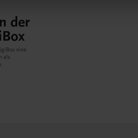
in der
iBox
igiBox eine
n als
n.