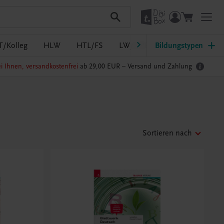
T/Kolleg
HLW
HTL/FS
LW/LWBF
Bildungstypen
MS/ASO
Pf
i Ihnen, versandkostenfrei
ab 29,00 EUR –
Versand und Zahlung
Sortieren nach