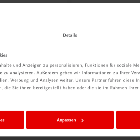
ntdeckt?
Neu in der DigiBox
ber
Das „Digitale
praxis
Klassenzimmer“
Details
 dazu
Mehr dazu
kies
halte und Anzeigen zu personalisieren, Funktionen für soziale M
ite zu analysieren. Außerdem geben wir Informationen zu Ihrer Ve
edien, Werbung und Analysen weiter. Unsere Partner führen diese 
 die Sie ihnen bereitgestellt haben oder die sie im Rahmen Ihrer
ies
Anpassen