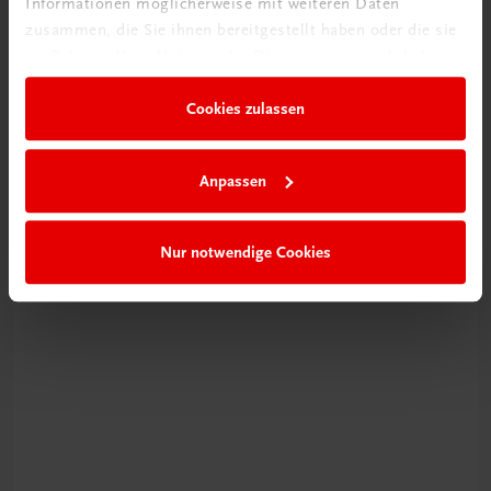
Informationen möglicherweise mit weiteren Daten
zusammen, die Sie ihnen bereitgestellt haben oder die sie
im Rahmen Ihrer Nutzung der Dienste gesammelt haben.
Neu zur DigiBox
Cookies zulassen
Videos mit
Tipps & Tricks
Anpassen
Mehr dazu
Nur notwendige Cookies