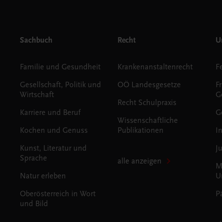
Sachbuch
Recht
Un
Familie und Gesundheit
Krankenanstaltenrecht
Gesellschaft, Politik und
OÖ Landesgesetze
F
Wirtschaft
G
Recht Schulpraxis
Karriere und Beruf
G
Wissenschaftliche
Kochen und Genuss
Publikationen
I
Kunst, Literatur und
J
Sprache
alle anzeigen
M
Natur erleben
U
Oberösterreich in Wort
P
und Bild