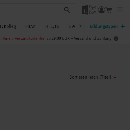
T/Kolleg
HLW
HTL/FS
LW/LWBF
Bildungstypen
MS/ASO
Pf
i Ihnen, versandkostenfrei
ab 29,00 EUR –
Versand und Zahlung
Sortieren nach
(Titel)