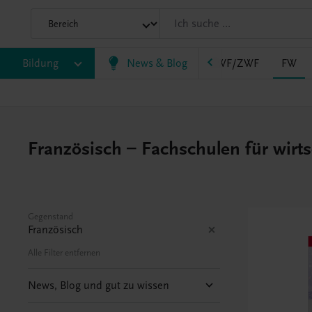
AHS
Bildung
BAFEP/BASOP
News & Blog
BRP
BS
EWF/ZWF
FW
Französisch – Fachschulen für wirt
Gegenstand
Französisch
Alle Filter entfernen
News, Blog und gut zu wissen