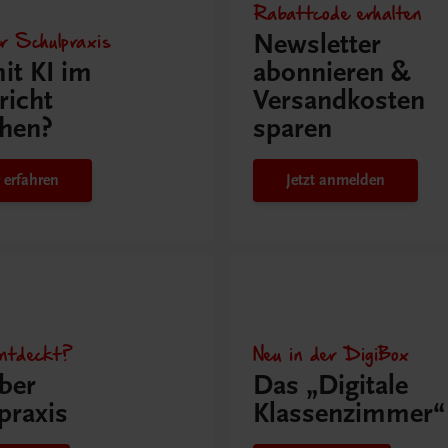
Rabattcode erhalten
r Schulpraxis
Newsletter
it KI im
abonnieren &
richt
Versandkosten
hen?
sparen
 erfahren
Jetzt anmelden
ntdeckt?
Neu in der DigiBox
ber
Das „Digitale
praxis
Klassenzimmer“