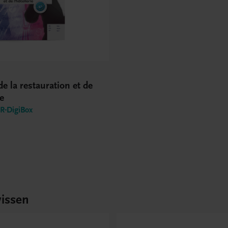
de la restauration et de
ie
-DigiBox
issen