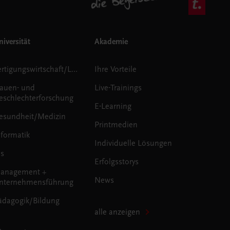
iversität
Akademie
Fertigungswirtschaft/Logistik
Ihre Vorteile
rauen- und
Live-Trainings
eschlechterforschung
E-Learning
esundheit/Medizin
Printmedien
nformatik
Individuelle Lösungen
us
Erfolgsstorys
anagement +
News
nternehmensführung
ädagogik/Bildung
alle anzeigen