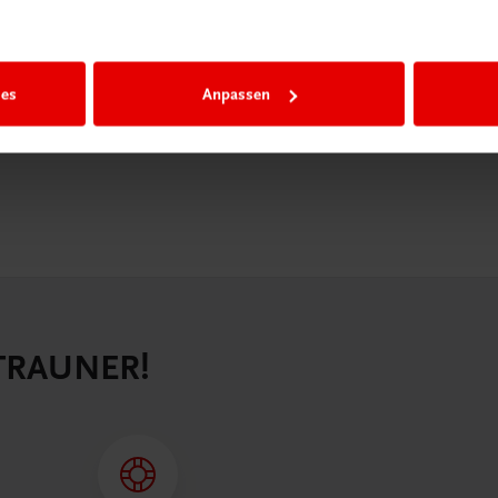
igiBox eine
n als
n.
ies
Anpassen
 TRAUNER!