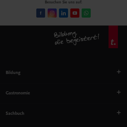
Besuchen Sie uns auf:
Bildung
VS
AHS
Gastronomie
BAFEP/BASOP
BRP
BS
Bäckerei
EWF/ZWF
Getränke
Sachbuch
FW
Hotelmanagement
Konditorei und Patisserie
Küche