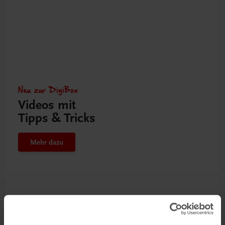
Neu zur DigiBox
Videos mit
Tipps & Tricks
Mehr dazu