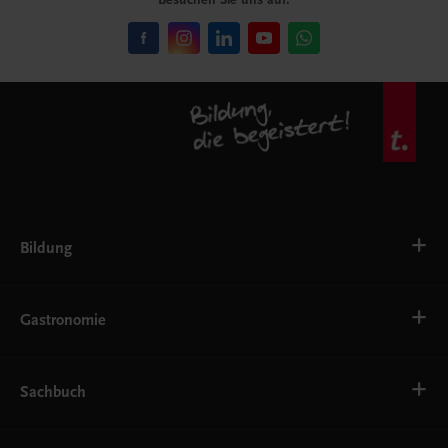
Bildung
VS
AHS
Gastronomie
BAFEP/BASOP
BRP
BS
Bäckerei
EWF/ZWF
Getränke
Sachbuch
FW
Hotelmanagement
Konditorei und Patisserie
Küche
Familie und Gesundheit