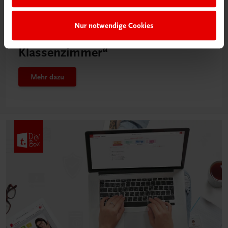
Neu in der DigiBox
Nur notwendige Cookies
Das „Digitale
Klassenzimmer“
Mehr dazu