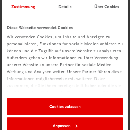
Zustimmung
Details
Über Cookies
Diese Webseite verwendet Cookies
Wir verwenden Cookies, um Inhalte und Anzeigen zu
Schon entdeckt?
personalisieren, Funktionen für soziale Medien anbieten zu
Ratgeber Schulpraxis
können und die Zugriffe auf unsere Website zu analysieren.
Außerdem geben wir Informationen zu Ihrer Verwendung
Mehr dazu
unserer Website an unsere Partner für soziale Medien,
Werbung und Analysen weiter. Unsere Partner führen diese
Informationen möglicherweise mit weiteren Daten
zusammen, die Sie ihnen bereitgestellt haben oder die sie
im Rahmen Ihrer Nutzung der Dienste gesammelt haben.
Cookies zulassen
Anpassen