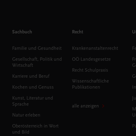
Sachbuch
Recht
Un
Familie und Gesundheit
Krankenanstaltenrecht
Gesellschaft, Politik und
OÖ Landesgesetze
F
Wirtschaft
G
Recht Schulpraxis
Karriere und Beruf
G
Wissenschaftliche
Kochen und Genuss
Publikationen
I
Kunst, Literatur und
J
Sprache
alle anzeigen
M
Natur erleben
U
Oberösterreich in Wort
P
und Bild