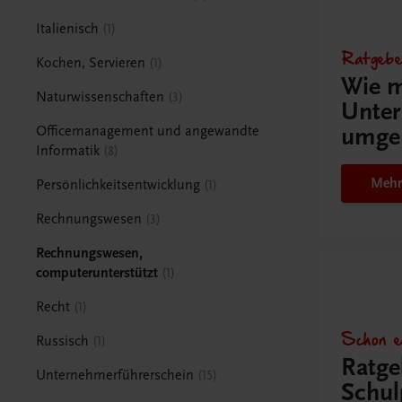
Italienisch
1
Ratgebe
Kochen, Servieren
1
Wie m
Naturwissenschaften
3
Unter
umge
Officemanagement und angewandte
Informatik
8
Mehr
Persönlichkeitsentwicklung
1
Rechnungswesen
3
Rechnungswesen,
computerunterstützt
1
Recht
1
Schon e
Russisch
1
Ratge
Unternehmerführerschein
15
Schul