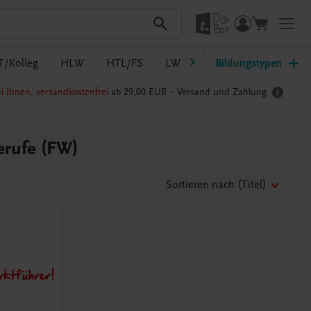
T/Kolleg
HLW
HTL/FS
LW/LWBF
Bildungstypen
MS/ASO
Pf
i Ihnen, versandkostenfrei
ab 29,00 EUR –
Versand und Zahlung
erufe (FW)
Sortieren nach
(Titel)
ktführer!