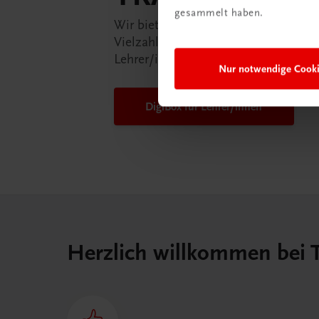
gesammelt haben.
Wir bieten Ihnen in der TRAUNER-D
Vielzahl an Services an, die Ihr Lebe
Lehrer/in ein Stück einfacher mache
Nur notwendige Cook
DigiBox für Lehrer/innen
Herzlich willkommen bei