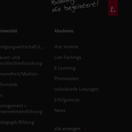
iversität
Akademie
Fertigungswirtschaft/Logistik
Ihre Vorteile
rauen- und
Live-Trainings
eschlechterforschung
E-Learning
esundheit/Medizin
Printmedien
nformatik
Individuelle Lösungen
us
Erfolgsstorys
anagement +
News
nternehmensführung
ädagogik/Bildung
alle anzeigen