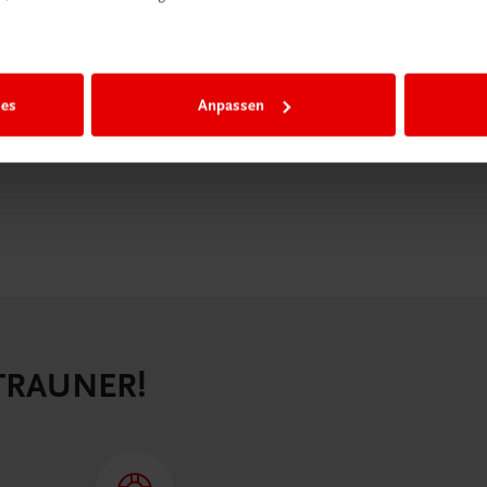
igiBox eine
n als
n.
ies
Anpassen
 TRAUNER!