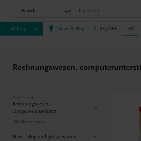
AHS
Bildung
BAFEP/BASOP
News & Blog
BRP
BS
EWF/ZWF
FW
Rechnungswesen, computerunterstütz
Gegenstand
Rechnungswesen,
computerunterstützt
Alle Filter entfernen
News, Blog und gut zu wissen