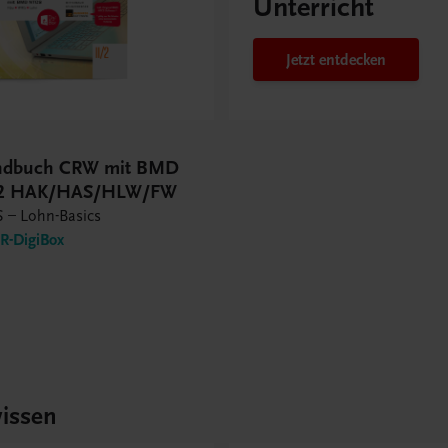
Unterricht
Jetzt entdecken
andbuch CRW mit BMD
/2 HAK/HAS/HLW/FW
 – Lohn-Basics
-DigiBox
issen