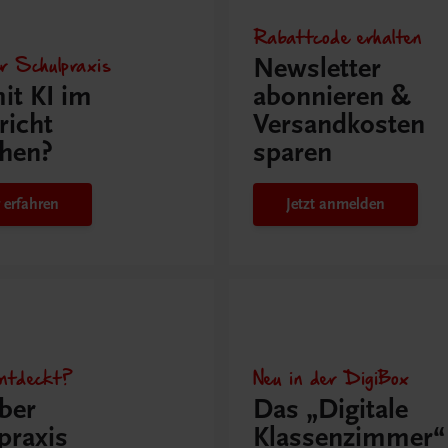
Rabattcode erhalten
r Schulpraxis
Newsletter
it KI im
abonnieren &
richt
Versandkosten
hen?
sparen
 erfahren
Jetzt anmelden
ntdeckt?
Neu in der DigiBox
ber
Das „Digitale
praxis
Klassenzimmer“