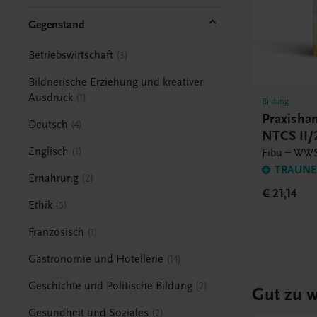
Gegenstand
Betriebswirtschaft
3
Bildnerische Erziehung und kreativer
Ausdruck
1
Bildung
Praxish
Deutsch
4
NTCS II
Englisch
1
Fibu – WWS
TRAUNER
Ernährung
2
€ 21,14
Ethik
5
Französisch
1
Gastronomie und Hotellerie
14
Geschichte und Politische Bildung
2
Gut zu w
Gesundheit und Soziales
2