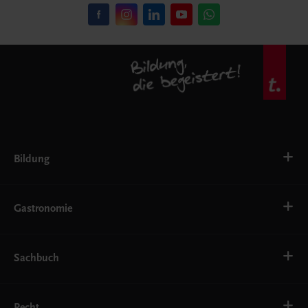
Bildung
VS
AHS
Gastronomie
BAFEP/BASOP
BRP
BS
Bäckerei
EWF/ZWF
Getränke
Sachbuch
FW
Hotelmanagement
Konditorei und Patisserie
Küche
Familie und Gesundheit
Service
Gesellschaft, Politik und Wirtschaft
Recht