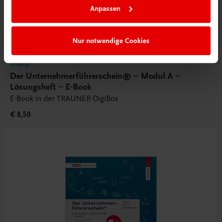
Anpassen
Nur notwendige Cookies
Bildung
Der Unternehmerführerschein® – Modul A –
Lösungsheft – E-Book
E-Book in der TRAUNER-DigiBox
€ 8,50