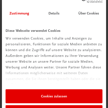
Zustimmung
Details
Über Cookies
Bildung
Der Unternehmerführerschein® – Modul A – E-Book
E-Book in der TRAUNER-DigiBox
TRAUNER-DigiBox
Diese Webseite verwendet Cookies
Wir verwenden Cookies, um Inhalte und Anzeigen zu
€ 15,47
personalisieren, Funktionen für soziale Medien anbieten zu
können und die Zugriffe auf unsere Website zu analysieren.
Außerdem geben wir Informationen zu Ihrer Verwendung
unserer Website an unsere Partner für soziale Medien,
Werbung und Analysen weiter. Unsere Partner führen diese
Informationen möglicherweise mit weiteren Daten
zusammen, die Sie ihnen bereitgestellt haben oder die sie
im Rahmen Ihrer Nutzung der Dienste gesammelt haben.
Cookies zulassen