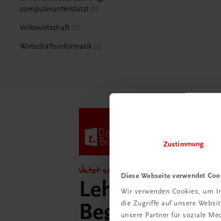
computerunterstützt
1
Volkswirtschaft
2
Wirtschaftsinformatik
2
Zustimmung
Jetzt entdecken!
Diese Webseite verwendet Coo
Lehrer/innen-
Wir verwenden Cookies, um In
die Zugriffe auf unsere Webs
Begleitpakete 
unsere Partner für soziale M