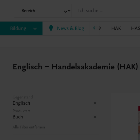
P/BASOP
Bildung
BRP
BS
News & Blog
EWF/ZWF
FW
HAK
HA
Englisch – Handelsakademie (HAK)
Gegenstand
Englisch
Produktart
Buch
Alle Filter entfernen