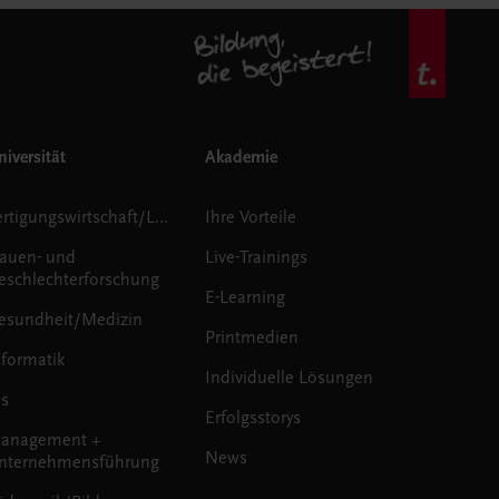
iversität
Akademie
Fertigungswirtschaft/Logistik
Ihre Vorteile
rauen- und
Live-Trainings
eschlechterforschung
E-Learning
esundheit/Medizin
Printmedien
nformatik
Individuelle Lösungen
us
Erfolgsstorys
anagement +
News
nternehmensführung