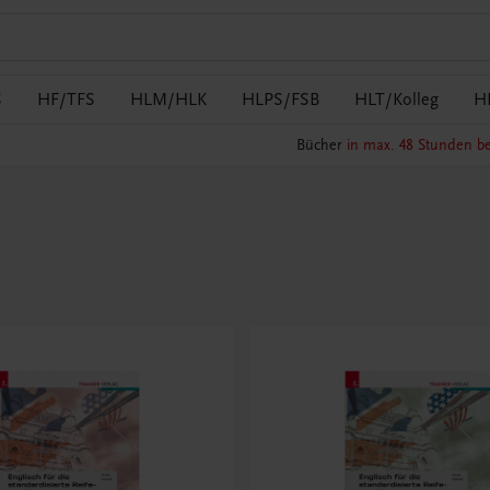
S
HF/TFS
HLM/HLK
HLPS/FSB
HLT/Kolleg
H
Bücher
in max. 48 Stunden be