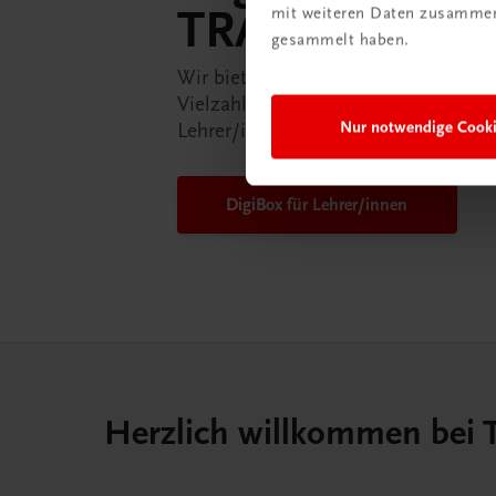
TRAUNER-Dig
mit weiteren Daten zusammen,
gesammelt haben.
Wir bieten Ihnen in der TRAUNER-D
Vielzahl an Services an, die Ihr Lebe
Nur notwendige Cook
Lehrer/in ein Stück einfacher mache
DigiBox für Lehrer/innen
Herzlich willkommen bei