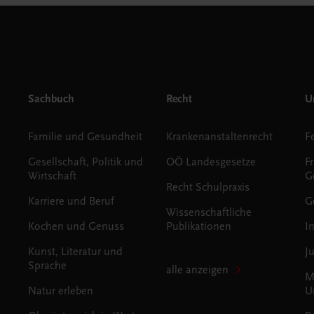
Sachbuch
Recht
Un
Familie und Gesundheit
Krankenanstaltenrecht
Gesellschaft, Politik und
OÖ Landesgesetze
F
Wirtschaft
G
Recht Schulpraxis
Karriere und Beruf
G
Wissenschaftliche
Kochen und Genuss
Publikationen
I
Kunst, Literatur und
J
Sprache
alle anzeigen
M
Natur erleben
U