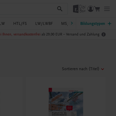
LW
HTL/FS
LW/LWBF
MS/ASO
Bildungstypen
Pflege
PTS
i Ihnen, versandkostenfrei
ab 29,00 EUR –
Versand und Zahlung
Sortieren nach
(Titel)