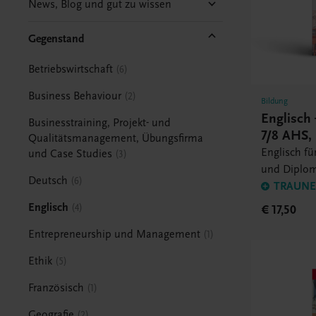
News, Blog und gut zu wissen
Gegenstand
Betriebswirtschaft
6
Business Behaviour
2
Bildung
Englisch 
Businesstraining, Projekt- und
7/8 AHS, 
Qualitätsmanagement, Übungsfirma
Englisch für
und Case Studies
3
und Diplo
Deutsch
6
TRAUNER
Englisch
4
€ 17,50
Entrepreneurship und Management
1
Ethik
5
Französisch
1
Geografie
2