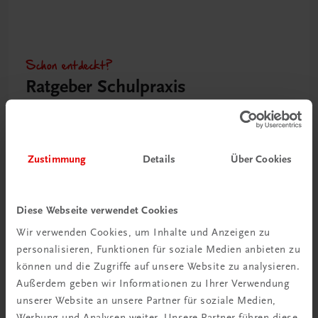
Schon entdeckt?
Ratgeber Schulpraxis
Mehr dazu
Zustimmung
Details
Über Cookies
Diese Webseite verwendet Cookies
Wir verwenden Cookies, um Inhalte und Anzeigen zu
personalisieren, Funktionen für soziale Medien anbieten zu
können und die Zugriffe auf unsere Website zu analysieren.
Außerdem geben wir Informationen zu Ihrer Verwendung
unserer Website an unsere Partner für soziale Medien,
Neu in der DigiBox
Werbung und Analysen weiter. Unsere Partner führen diese