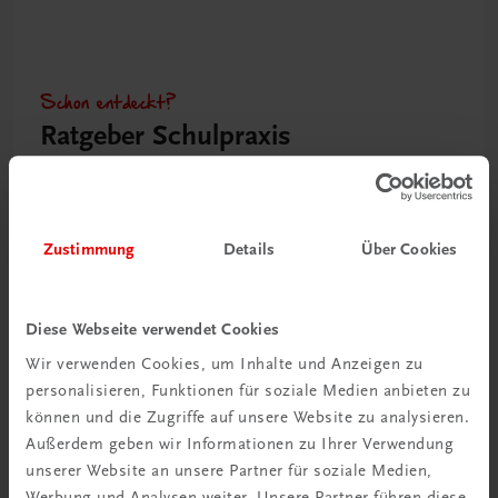
Schon entdeckt?
Ratgeber Schulpraxis
Mehr dazu
Zustimmung
Details
Über Cookies
Diese Webseite verwendet Cookies
Wir verwenden Cookies, um Inhalte und Anzeigen zu
personalisieren, Funktionen für soziale Medien anbieten zu
können und die Zugriffe auf unsere Website zu analysieren.
Außerdem geben wir Informationen zu Ihrer Verwendung
unserer Website an unsere Partner für soziale Medien,
Neu in der DigiBox
Werbung und Analysen weiter. Unsere Partner führen diese