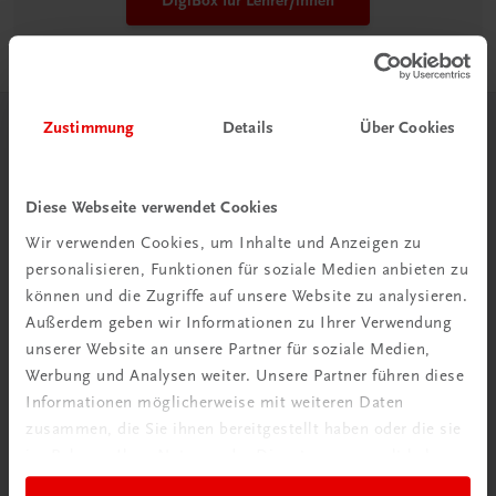
DigiBox für Lehrer/innen
Zustimmung
Details
Über Cookies
Herzlich willkommen bei TRAUNER!
Diese Webseite verwendet Cookies
Wir verwenden Cookies, um Inhalte und Anzeigen zu
personalisieren, Funktionen für soziale Medien anbieten zu
können und die Zugriffe auf unsere Website zu analysieren.
Wir über uns
Außerdem geben wir Informationen zu Ihrer Verwendung
Wir sind ein österreichisches Familienunternehmen mit
unserer Website an unsere Partner für soziale Medien,
75 Mitarbeiterinnen und Mitarbeitern, die eines verbindet:
Werbung und Analysen weiter. Unsere Partner führen diese
Begeisterung für unsere Produkte.
Informationen möglicherweise mit weiteren Daten
mehr erfahren
zusammen, die Sie ihnen bereitgestellt haben oder die sie
im Rahmen Ihrer Nutzung der Dienste gesammelt haben.