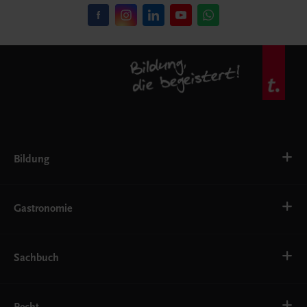
Bildung
VS
AHS
Gastronomie
BAFEP/BASOP
BRP
BS
Bäckerei
EWF/ZWF
Getränke
Sachbuch
FW
Hotelmanagement
Konditorei und Patisserie
Küche
Familie und Gesundheit
Service
Gesellschaft, Politik und Wirtschaft