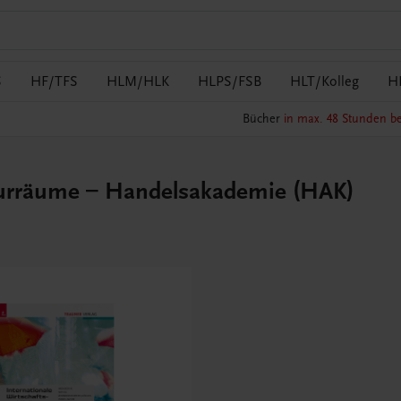
S
HF/TFS
HLM/HLK
HLPS/FSB
HLT/Kolleg
H
Bücher
in max. 48 Stunden be
lturräume – Handelsakademie (HAK)