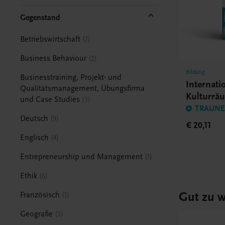
Gegenstand
Betriebswirtschaft
7
Business Behaviour
2
Bildung
Businesstraining, Projekt- und
Internati
Qualitätsmanagement, Übungsfirma
Kulturrä
und Case Studies
3
TRAUNER
Deutsch
9
€ 20,11
Englisch
4
Entrepreneurship und Management
1
Ethik
6
Gut zu w
Französisch
1
Geografie
3