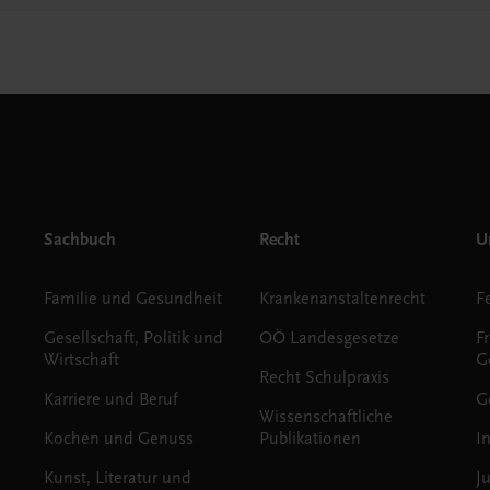
Sachbuch
Recht
Un
Familie und Gesundheit
Krankenanstaltenrecht
Gesellschaft, Politik und
OÖ Landesgesetze
F
Wirtschaft
G
Recht Schulpraxis
Karriere und Beruf
G
Wissenschaftliche
Kochen und Genuss
Publikationen
I
Kunst, Literatur und
J