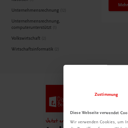
Mehr
Unternehmensrechnung
12
Unternehmensrechnung,
computerunterstützt
1
Volkswirtschaft
2
Wirtschaftsinformatik
2
Zustimmung
Diese Webseite verwendet Coo
Jetzt entdecken!
Wir verwenden Cookies, um In