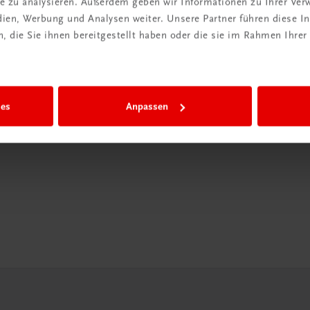
ite zu analysieren. Außerdem geben wir Informationen zu Ihrer Ve
edien, Werbung und Analysen weiter. Unsere Partner führen diese 
in der
 die Sie ihnen bereitgestellt haben oder die sie im Rahmen Ihrer
iBox
igiBox eine
ies
Anpassen
n als
n.