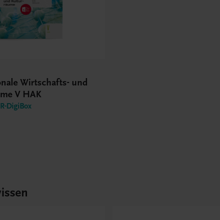
onale Wirtschafts- und
ume V HAK
-DigiBox
issen