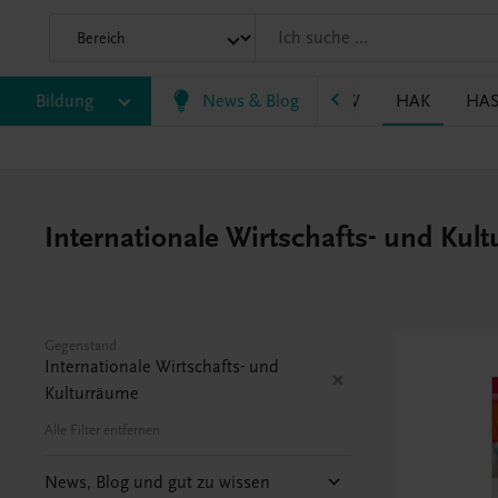
P/BASOP
Bildung
BRP
BS
News & Blog
EWF/ZWF
FW
HAK
HA
Internationale Wirtschafts- und Ku
Gegenstand
Internationale Wirtschafts- und
Kulturräume
Alle Filter entfernen
News, Blog und gut zu wissen