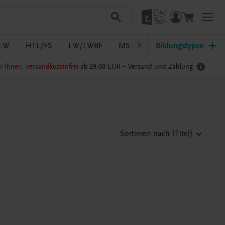
LW
HTL/FS
LW/LWBF
MS/ASO
Bildungstypen
Pflege
PTS
i Ihnen, versandkostenfrei
ab 29,00 EUR –
Versand und Zahlung
Sortieren nach
(Titel)