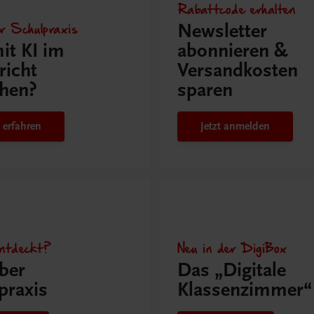
Rabattcode erhalten
r Schulpraxis
Newsletter
it KI im
abonnieren &
richt
Versandkosten
hen?
sparen
 erfahren
Jetzt anmelden
ntdeckt?
Neu in der DigiBox
ber
Das „Digitale
praxis
Klassenzimmer“