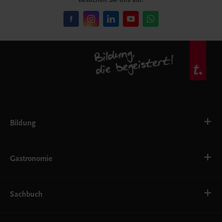
Bildung
VS
AHS
Gastronomie
BAFEP/BASOP
BRP
BS
Bäckerei
EWF/ZWF
Getränke
Sachbuch
FW
Hotelmanagement
Konditorei und Patisserie
Küche
Familie und Gesundheit