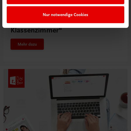
Neu in der DigiBox
Nur notwendige Cookies
Das „Digitale
Klassenzimmer“
Mehr dazu