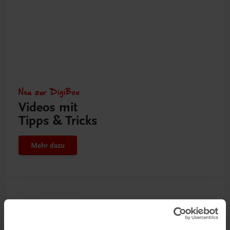
Neu zur DigiBox
Videos mit
Tipps & Tricks
Mehr dazu