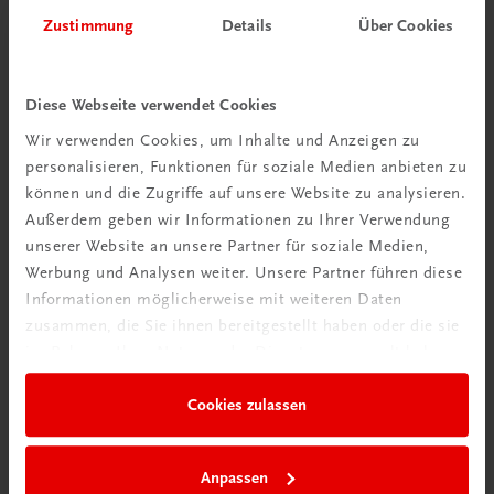
Zustimmung
Details
Über Cookies
Diese Webseite verwendet Cookies
Wir verwenden Cookies, um Inhalte und Anzeigen zu
Schon entdeckt?
personalisieren, Funktionen für soziale Medien anbieten zu
Ratgeber Schulpraxis
können und die Zugriffe auf unsere Website zu analysieren.
Außerdem geben wir Informationen zu Ihrer Verwendung
Mehr dazu
unserer Website an unsere Partner für soziale Medien,
Werbung und Analysen weiter. Unsere Partner führen diese
Informationen möglicherweise mit weiteren Daten
zusammen, die Sie ihnen bereitgestellt haben oder die sie
im Rahmen Ihrer Nutzung der Dienste gesammelt haben.
Cookies zulassen
Anpassen