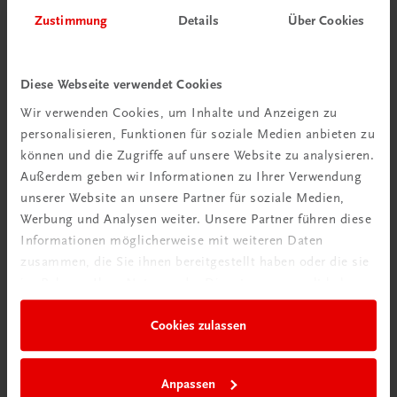
Zustimmung
Details
Über Cookies
Diese Webseite verwendet Cookies
Wir verwenden Cookies, um Inhalte und Anzeigen zu
Schon entdeckt?
personalisieren, Funktionen für soziale Medien anbieten zu
Ratgeber Schulpraxis
können und die Zugriffe auf unsere Website zu analysieren.
Außerdem geben wir Informationen zu Ihrer Verwendung
Mehr dazu
unserer Website an unsere Partner für soziale Medien,
Werbung und Analysen weiter. Unsere Partner führen diese
Informationen möglicherweise mit weiteren Daten
zusammen, die Sie ihnen bereitgestellt haben oder die sie
im Rahmen Ihrer Nutzung der Dienste gesammelt haben.
Cookies zulassen
Anpassen