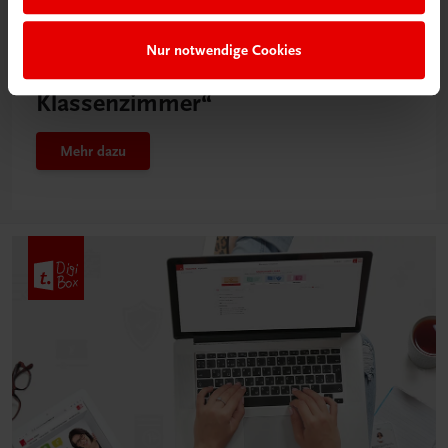
Neu in der DigiBox
Nur notwendige Cookies
Das „Digitale
Klassenzimmer“
Mehr dazu