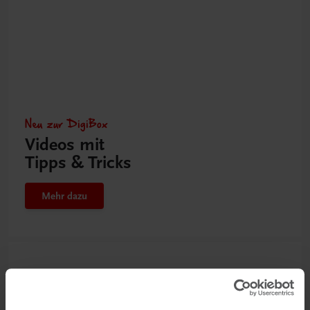
Neu zur DigiBox
Videos mit
Tipps & Tricks
Mehr dazu