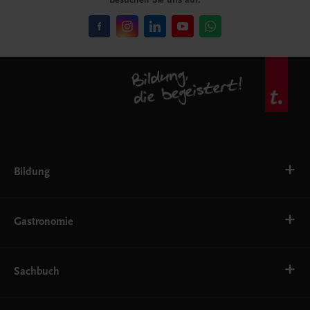
Bildung
VS
AHS
Gastronomie
BAFEP/BASOP
BRP
BS
Bäckerei
EWF/ZWF
Getränke
Sachbuch
FW
Hotelmanagement
Konditorei und Patisserie
Küche
Familie und Gesundheit