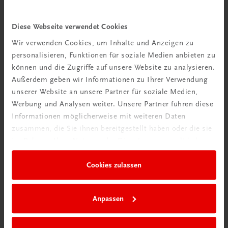
Diese Webseite verwendet Cookies
Wir verwenden Cookies, um Inhalte und Anzeigen zu
personalisieren, Funktionen für soziale Medien anbieten zu
Bildung
können und die Zugriffe auf unsere Website zu analysieren.
Poster: Jahresabschlussanalyse – Die wichtigsten
Außerdem geben wir Informationen zu Ihrer Verwendung
Kennzahlen
unserer Website an unsere Partner für soziale Medien,
Werbung und Analysen weiter. Unsere Partner führen diese
€ 15,00
Informationen möglicherweise mit weiteren Daten
zusammen, die Sie ihnen bereitgestellt haben oder die sie
im Rahmen Ihrer Nutzung der Dienste gesammelt haben.
Cookies zulassen
Anpassen