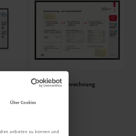
Bildung
nalyse –
Poster: Kostenrechnung
len
€ 10,00
Über Cookies
edien anbieten zu können und