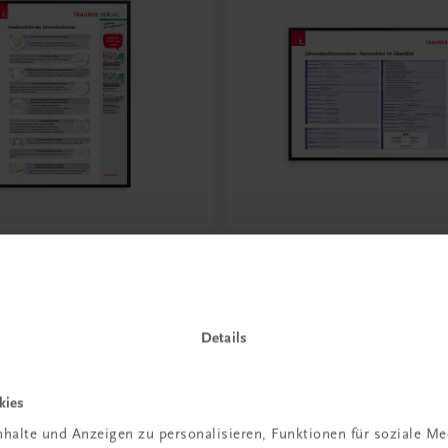
Bildung
rbeitsschritte des
Poster: Jahresabschlussa
schlusses
Die wichtigsten Kennzah
€ 15,00
Details
kies
halte und Anzeigen zu personalisieren, Funktionen für soziale M