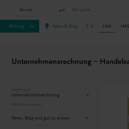
P/BASOP
Bildung
BRP
BS
News & Blog
EWF/ZWF
FW
HAK
HA
Unternehmensrechnung – Handels
Gegenstand
Unternehmensrechnung
Alle Filter entfernen
News, Blog und gut zu wissen