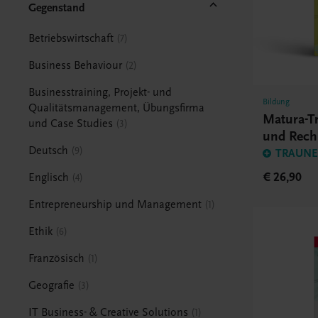
Gegenstand
Betriebswirtschaft
7
Business Behaviour
2
Businesstraining, Projekt- und
Bildung
Qualitätsmanagement, Übungsfirma
Matura-Tr
und Case Studies
3
und Rec
Deutsch
9
TRAUNER
€ 26,90
Englisch
4
Entrepreneurship und Management
1
Ethik
6
Französisch
1
Geografie
3
IT Business- & Creative Solutions
1