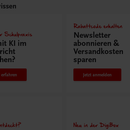
issen
Rabattcode erhalten
r Schulpraxis
Newsletter
it KI im
abonnieren &
richt
Versandkosten
hen?
sparen
 erfahren
Jetzt anmelden
ntdeckt?
Neu in der DigiBox