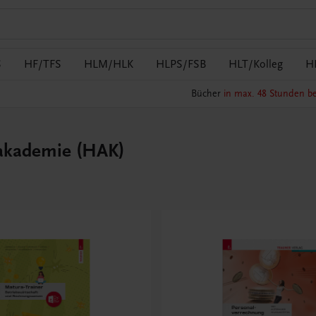
S
HF/TFS
HLM/HLK
HLPS/FSB
HLT/Kolleg
H
Bücher
in max. 48 Stunden be
akademie (HAK)