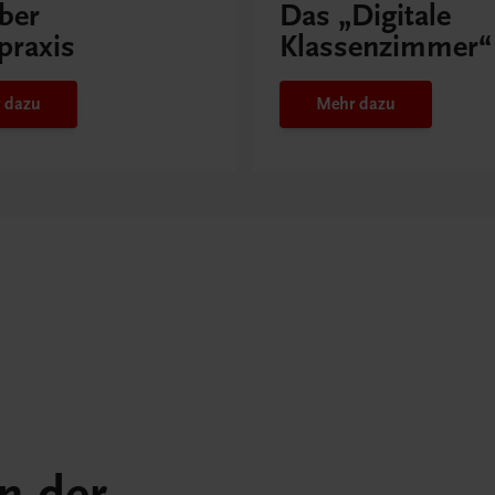
ber
Das „Digitale
praxis
Klassenzimmer“
 dazu
Mehr dazu
in der