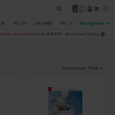
LW
HTL/FS
LW/LWBF
MS/ASO
Bildungstypen
Pflege
PTS
i Ihnen, versandkostenfrei
ab 29,00 EUR –
Versand und Zahlung
Sortieren nach
(Titel)