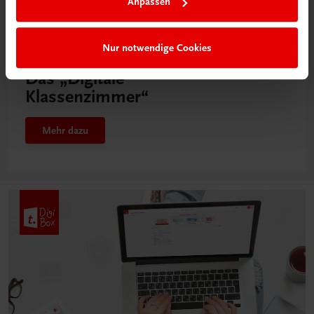
Anpassen
Nur notwendige Cookies
Neu in der DigiBox
Das „Digitale
Klassenzimmer“
Mehr dazu