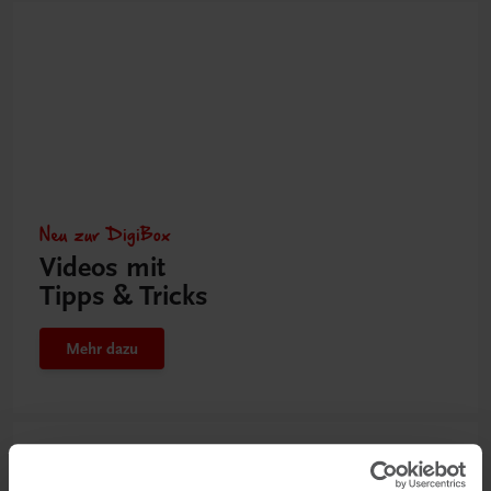
Neu zur DigiBox
Videos mit
Tipps & Tricks
Mehr dazu