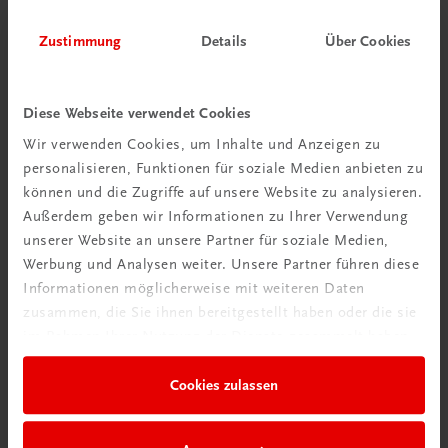
Zustimmung
Details
Über Cookies
Diese Webseite verwendet Cookies
Wir verwenden Cookies, um Inhalte und Anzeigen zu
personalisieren, Funktionen für soziale Medien anbieten zu
Schon entdeckt?
können und die Zugriffe auf unsere Website zu analysieren.
Ratgeber Schulpraxis
Außerdem geben wir Informationen zu Ihrer Verwendung
unserer Website an unsere Partner für soziale Medien,
Mehr dazu
Werbung und Analysen weiter. Unsere Partner führen diese
Informationen möglicherweise mit weiteren Daten
zusammen, die Sie ihnen bereitgestellt haben oder die sie
im Rahmen Ihrer Nutzung der Dienste gesammelt haben.
Cookies zulassen