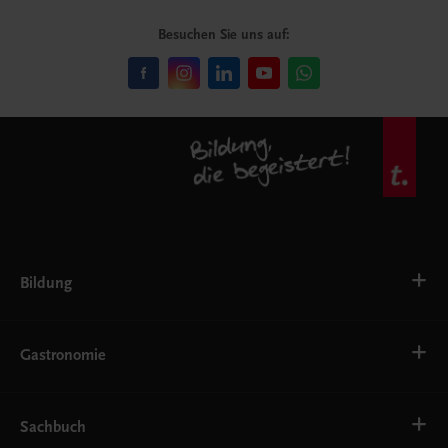
Besuchen Sie uns auf:
Bildung
VS
AHS
Gastronomie
BAFEP/BASOP
BRP
BS
Bäckerei
EWF/ZWF
Getränke
Sachbuch
FW
Hotelmanagement