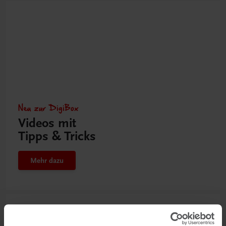
Neu zur DigiBox
Videos mit
Tipps & Tricks
Mehr dazu