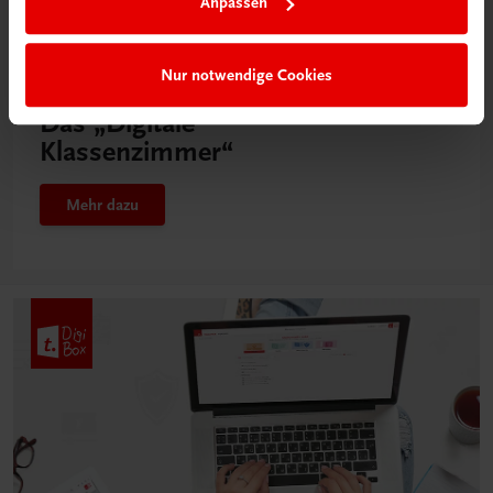
Anpassen
Nur notwendige Cookies
Neu in der DigiBox
Das „Digitale
Klassenzimmer“
Mehr dazu