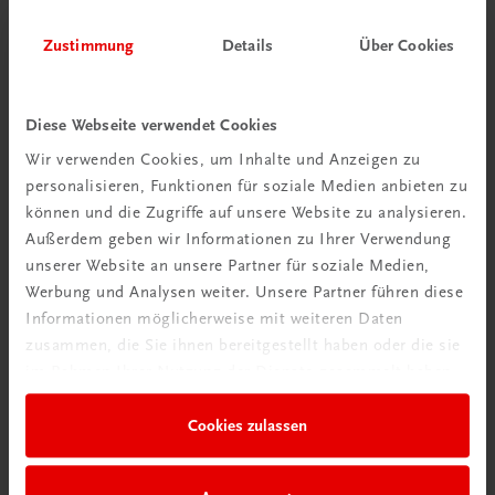
Zustimmung
Details
Über Cookies
Diese Webseite verwendet Cookies
Wir verwenden Cookies, um Inhalte und Anzeigen zu
personalisieren, Funktionen für soziale Medien anbieten zu
Schon entdeckt?
können und die Zugriffe auf unsere Website zu analysieren.
Ratgeber Schulpraxis
Außerdem geben wir Informationen zu Ihrer Verwendung
unserer Website an unsere Partner für soziale Medien,
Mehr dazu
Werbung und Analysen weiter. Unsere Partner führen diese
Informationen möglicherweise mit weiteren Daten
zusammen, die Sie ihnen bereitgestellt haben oder die sie
im Rahmen Ihrer Nutzung der Dienste gesammelt haben.
Cookies zulassen