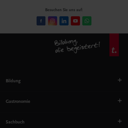
Besuchen Sie uns auf:
Bildung
VS
AHS
Gastronomie
BAFEP/BASOP
BRP
BS
Bäckerei
EWF/ZWF
Getränke
Sachbuch
FW
Hotelmanagement