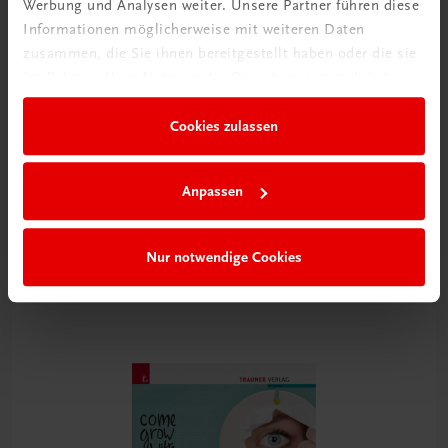
Werbung und Analysen weiter. Unsere Partner führen diese
Informationen möglicherweise mit weiteren Daten
zusammen, die Sie ihnen bereitgestellt haben oder die sie
im Rahmen Ihrer Nutzung der Dienste gesammelt haben.
Cookies zulassen
Bildung
Vielfalt (er)leben 2 – Ethik 2 BMS
Ethik
Anpassen
TRAUNER-DigiBox
⚠️ EIGENES ETHIK-BUDGET
Nur notwendige Cookies
€ 13,65