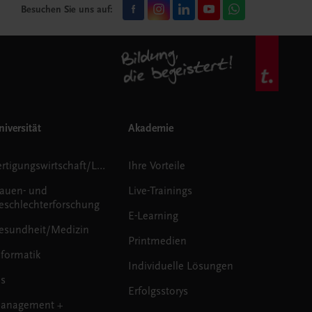
Besuchen Sie uns auf:
iversität
Akademie
Fertigungswirtschaft/Logistik
Ihre Vorteile
rauen- und
Live-Trainings
eschlechterforschung
E-Learning
esundheit/Medizin
Printmedien
nformatik
Individuelle Lösungen
us
Erfolgsstorys
anagement +