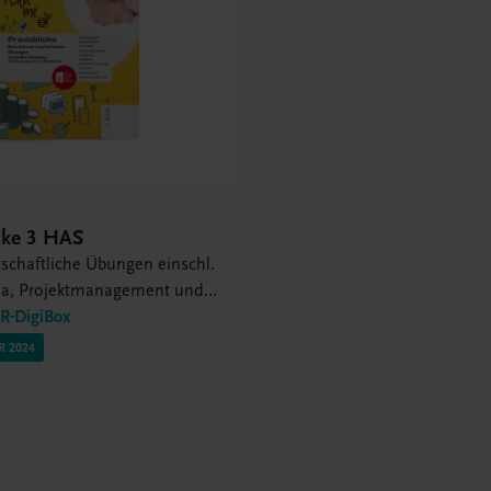
cke 3 HAS
tschaftliche Übungen einschl.
ma, Projektmanagement und
it
-DigiBox
R 2024