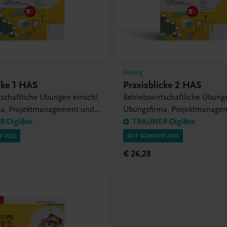
Bildung
cke 1 HAS
Praxisblicke 2 HAS
tschaftliche Übungen einschl.
Betriebswirtschaftliche Übung
ma, Projektmanagement und
Übungsfirma, Projektmanage
it
-DigiBox
Projektarbeit
TRAUNER-DigiBox
R 2022
SEIT SOMMER 2023
€ 26,28