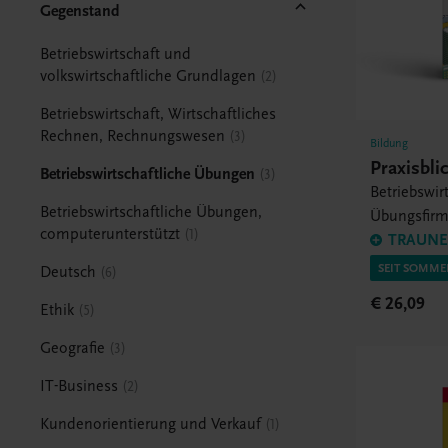
Gegenstand
Betriebswirtschaft und
volkswirtschaftliche Grundlagen
2
Betriebswirtschaft, Wirtschaftliches
Rechnen, Rechnungswesen
3
Bildung
Praxisbli
Betriebswirtschaftliche Übungen
3
Betriebswir
Betriebswirtschaftliche Übungen,
Übungsfir
computerunterstützt
1
Projektarbe
TRAUNER
SEIT SOMME
Deutsch
6
€ 26,09
Ethik
5
Geografie
3
IT-Business
2
Kundenorientierung und Verkauf
1