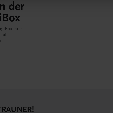
in der
iBox
igiBox eine
n als
n.
 TRAUNER!