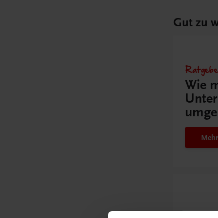
Gut zu w
Ratgebe
Wie m
Unter
umge
Mehr