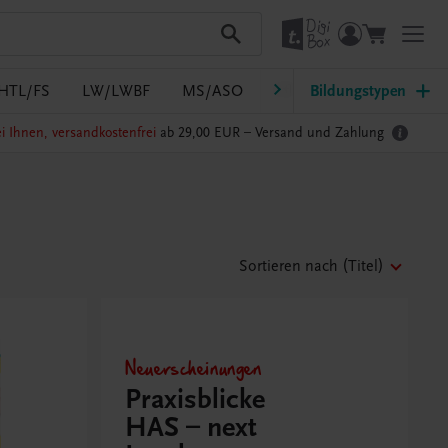
HTL/FS
LW/LWBF
MS/ASO
Pflege
Bildungstypen
PTS
Südtir
i Ihnen, versandkostenfrei
ab 29,00 EUR –
Versand und Zahlung
Sortieren nach
(Titel)
Neuerscheinungen
Praxisblicke
HAS – next