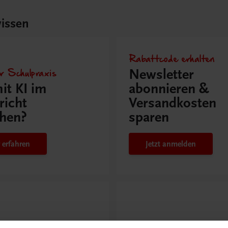
issen
Rabattcode erhalten
r Schulpraxis
Newsletter
it KI im
abonnieren &
richt
Versandkosten
hen?
sparen
 erfahren
Jetzt anmelden