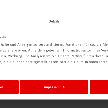
ntdeckt?
Neu in der DigiBox
ber
Das „Digitale
praxis
Klassenzimmer“
Details
 dazu
Mehr dazu
kies
halte und Anzeigen zu personalisieren, Funktionen für soziale M
ite zu analysieren. Außerdem geben wir Informationen zu Ihrer Ve
edien, Werbung und Analysen weiter. Unsere Partner führen diese 
 die Sie ihnen bereitgestellt haben oder die sie im Rahmen Ihrer
ies
Anpassen