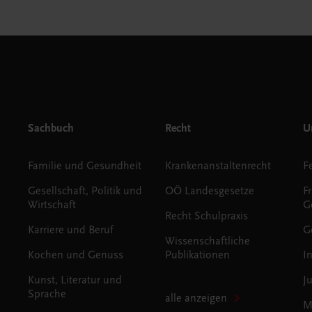
Sachbuch
Recht
Un
Familie und Gesundheit
Krankenanstaltenrecht
Gesellschaft, Politik und
OÖ Landesgesetze
F
Wirtschaft
G
Recht Schulpraxis
Karriere und Beruf
G
Wissenschaftliche
Kochen und Genuss
Publikationen
I
Kunst, Literatur und
J
Sprache
alle anzeigen
M