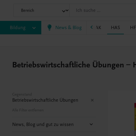
P
Bildung
BRP
BS
EWF/ZWF
News & Blog
FW
HAK
HAS
HF
Betriebswirtschaftliche Übungen –
Gegenstand
Betriebswirtschaftliche Übungen
Alle Filter entfernen
News, Blog und gut zu wissen