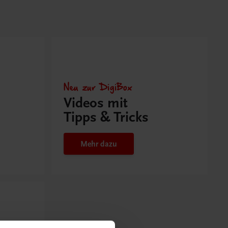
Neu zur DigiBox
Videos mit
Tipps & Tricks
Mehr dazu