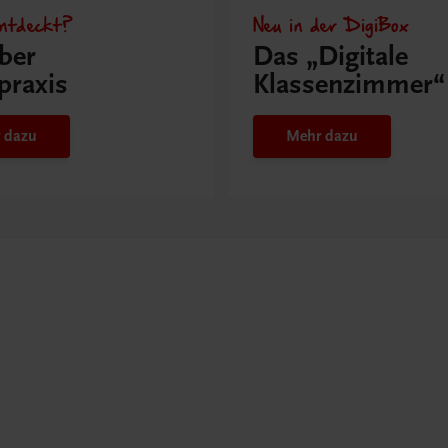
ntdeckt?
Neu in der DigiBox
ber
Das „Digitale
praxis
Klassenzimmer“
 dazu
Mehr dazu