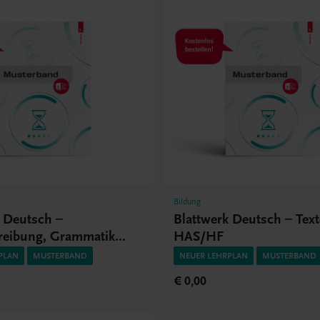
Bildung
k Deutsch –
Blattwerk Deutsch – Text
reibung, Grammatik
HAS/HF
S/HLT/HF/FW
PLAN
MUSTERBAND
NEUER LEHRPLAN
MUSTERBAND
€ 0,00