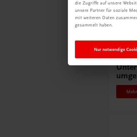
die Zugriffe auf unsere Webs
unsere Partner für soziale M
Gut zu w
mit weiteren Daten zusammen,
gesammelt haben.
Ratgebe
Nur notwendige Cook
Wie m
Unter
umge
Mehr