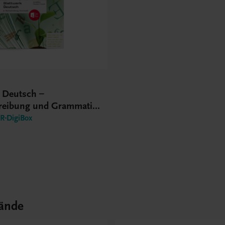
k Deutsch –
reibung und Grammatik
S
-DigiBox
ände