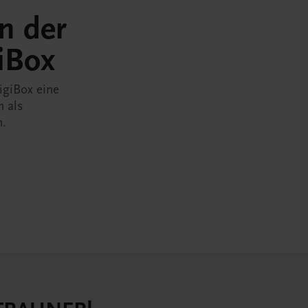
in der
iBox
igiBox eine
n als
n.