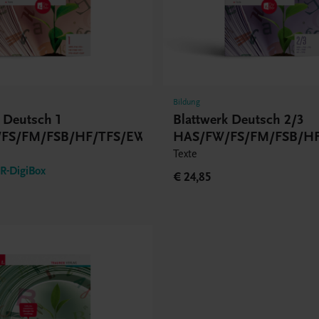
Bildung
k Deutsch 1
Blattwerk Deutsch 2/3
FS/FM/FSB/HF/TFS/EWF/ZWF
HAS/FW/FS/FM/FSB/HF
Texte
-DigiBox
€ 24,85