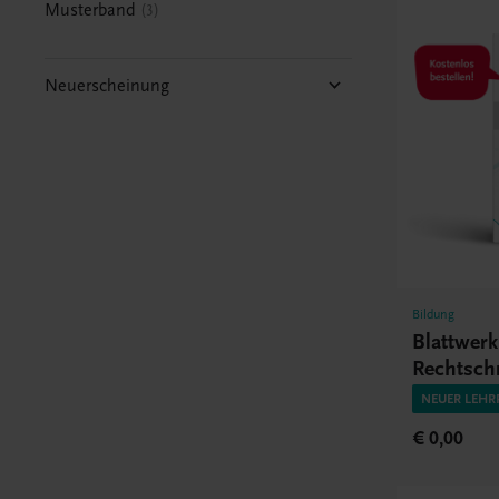
Musterband
3
Neuerscheinung
Bildung
Blattwer
Rechtsch
HAK/HA
NEUER LEHR
€ 0,00