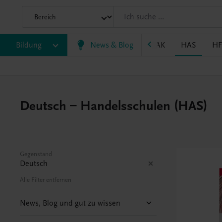
P
Bildung
BRP
BS
EWF/ZWF
News & Blog
FW
HAK
HAS
HF
Deutsch – Handelsschulen (HAS)
Gegenstand
Deutsch
Alle Filter entfernen
News, Blog und gut zu wissen