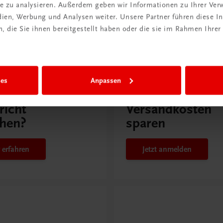
ite zu analysieren. Außerdem geben wir Informationen zu Ihrer Ve
edien, Werbung und Analysen weiter. Unsere Partner führen diese 
issen
 die Sie ihnen bereitgestellt haben oder die sie im Rahmen Ihrer
Rabattcode erhalten
r Schulpraxis
Newsletter
ies
Anpassen
it KI im
abonnieren &
richt
Versandkosten
hen?
sparen
 erfahren
Jetzt anmelden