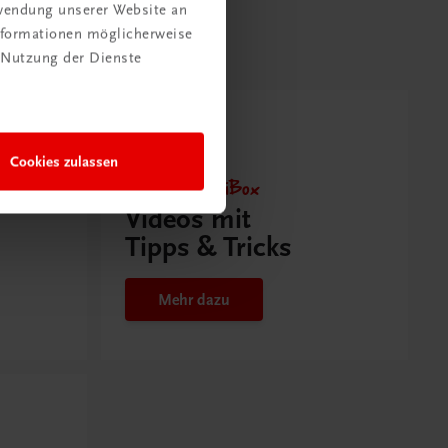
rwendung unserer Website an
Informationen möglicherweise
 Nutzung der Dienste
Cookies zulassen
Neu zur DigiBox
Videos mit
Tipps & Tricks
Mehr dazu