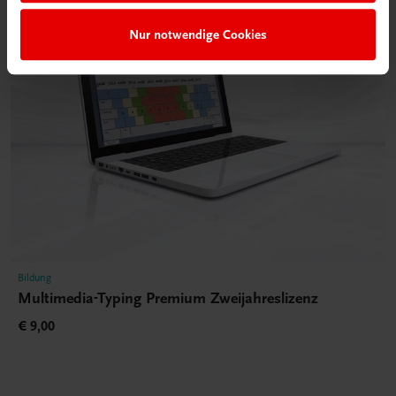
Nur notwendige Cookies
Bildung
Multimedia-Typing Premium Zweijahreslizenz
€ 9,00