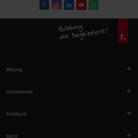
Bildung
VS
AHS
Gastronomie
BAFEP/BASOP
BRP
BS
Bäckerei
EWF/ZWF
Getränke
Sachbuch
FW
Hotelmanagement
Konditorei und Patisserie
Küche
Familie und Gesundheit
Service
Gesellschaft, Politik und Wirtschaft
Recht