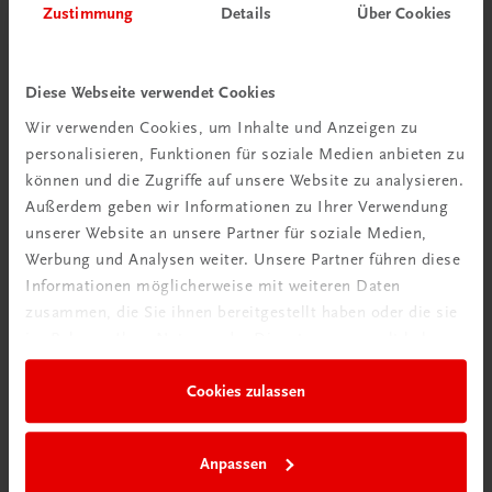
Zustimmung
Details
Über Cookies
Diese Webseite verwendet Cookies
Wir verwenden Cookies, um Inhalte und Anzeigen zu
personalisieren, Funktionen für soziale Medien anbieten zu
können und die Zugriffe auf unsere Website zu analysieren.
Außerdem geben wir Informationen zu Ihrer Verwendung
unserer Website an unsere Partner für soziale Medien,
Werbung und Analysen weiter. Unsere Partner führen diese
Informationen möglicherweise mit weiteren Daten
zusammen, die Sie ihnen bereitgestellt haben oder die sie
Bildung
im Rahmen Ihrer Nutzung der Dienste gesammelt haben.
Multimedia-Typing Premium Semesterlizenz
€ 5,00
Cookies zulassen
Anpassen