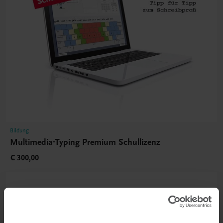
Bildung
Multimedia-Typing Premium Schullizenz
€ 300,00