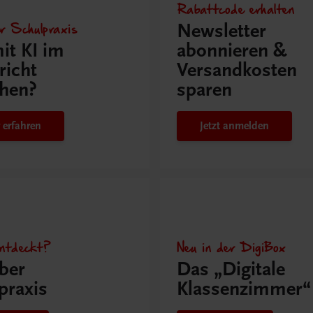
Rabattcode erhalten
r Schulpraxis
Newsletter
it KI im
abonnieren &
richt
Versandkosten
hen?
sparen
 erfahren
Jetzt anmelden
ntdeckt?
Neu in der DigiBox
ber
Das „Digitale
praxis
Klassenzimmer“