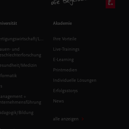
iversität
Akademie
Fertigungswirtschaft/Logistik
Ihre Vorteile
rauen- und
Live-Trainings
eschlechterforschung
E-Learning
esundheit/Medizin
Printmedien
nformatik
Individuelle Lösungen
us
Erfolgsstorys
anagement +
News
nternehmensführung
ädagogik/Bildung
alle anzeigen