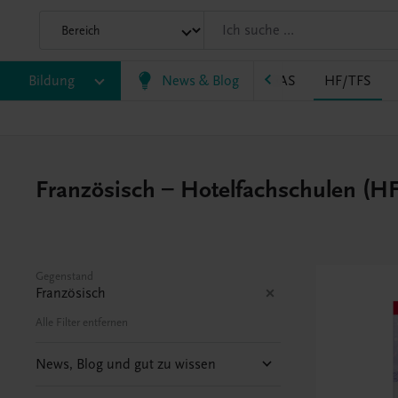
P
Bildung
BS
EWF/ZWF
News & Blog
FW
HAK
HAS
HF/TFS
Französisch – Hotelfachschulen (HF
Gegenstand
Französisch
Alle Filter entfernen
News, Blog und gut zu wissen