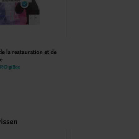
de la restauration et de
ie
-DigiBox
issen