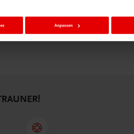
igiBox eine
n als
n.
ies
Anpassen
 TRAUNER!