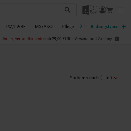
LW/LWBF
MS/ASO
Pflege
PTS
Bildungstypen
Südtirol
Ra
i Ihnen, versandkostenfrei
ab 29,00 EUR –
Versand und Zahlung
Sortieren nach
(Titel)