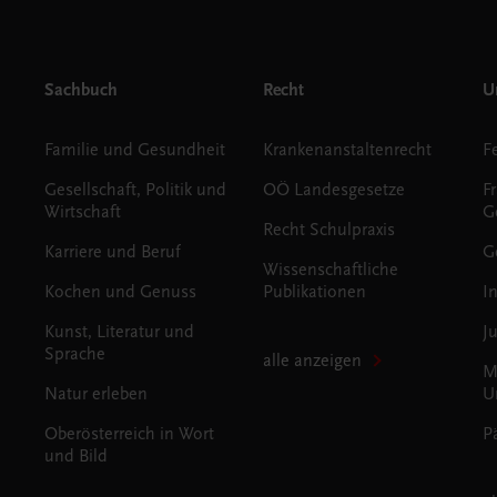
Sachbuch
Recht
Un
Familie und Gesundheit
Krankenanstaltenrecht
Gesellschaft, Politik und
OÖ Landesgesetze
F
Wirtschaft
G
Recht Schulpraxis
Karriere und Beruf
G
Wissenschaftliche
Kochen und Genuss
Publikationen
I
Kunst, Literatur und
J
Sprache
alle anzeigen
M
Natur erleben
U
Oberösterreich in Wort
P
und Bild